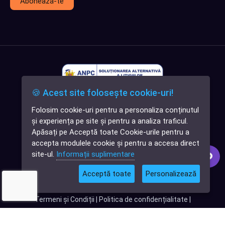
Abonează-te
🍪 Acest site folosește cookie-uri!
Folosim cookie-uri pentru a personaliza conținutul
✕
și experiența pe site și pentru a analiza traficul.
Cauți o aplicație
Apăsați pe Acceptă toate Cookie-urile pentru a
software?
accepta modulele cookie și pentru a accesa direct
site-ul.
Informații suplimentare
Acceptă toate
Personalizează
© 2026
Softlead
• Toate drepturile rezervate |
Termeni și Condiții
|
Politica de confidențialitate
|
Termeni și condiții Digital DNA