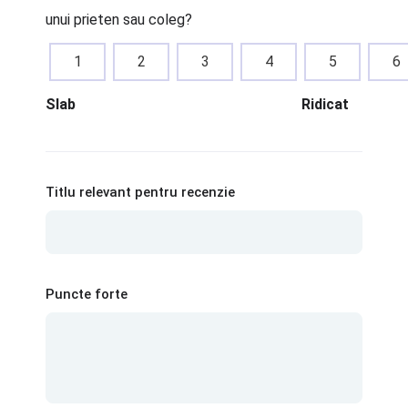
unui prieten sau coleg?
1
2
3
4
5
6
Slab
Ridicat
Titlu relevant pentru recenzie
Puncte forte