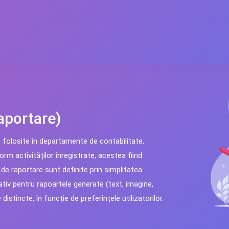
aportare)
 folosite în departamente de contabilitate,
rm activităților înregistrate, acestea fiind
 de raportare sunt definite prin simplitatea
cativ pentru rapoartele generate (text, imagine,
stincte, în funcție de preferințele utilizatorilor.