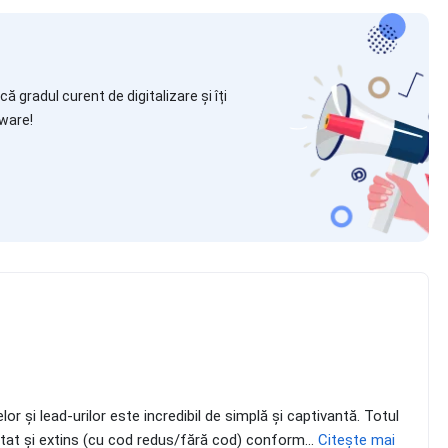
ă gradul curent de digitalizare și îți
ware!
r și lead-urilor este incredibil de simplă și captivantă. Totul
daptat și extins (cu cod redus/fără cod) conform...
Citește mai