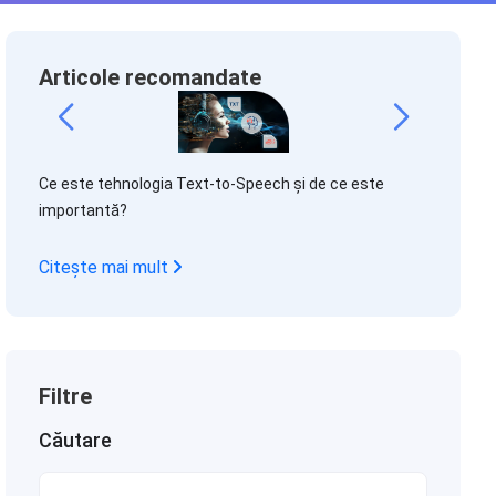
Articole recomandate
g
Revoluțion
Ce este tehnologia Text-to-Speech și de ce este
eficiențe
importantă?
Citește 
Citește mai mult
Filtre
Căutare