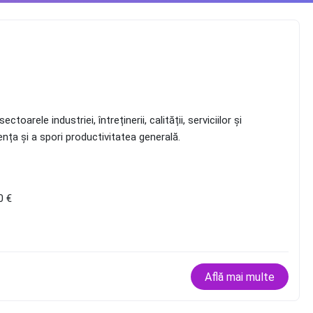
Finalizare proiect de digitalizare - Safe Consultin
toarele industriei, întreținerii, calității, serviciilor și
S.R.L.
ența și a spori productivitatea generală.
Citește mai mult
0 €
Află mai multe