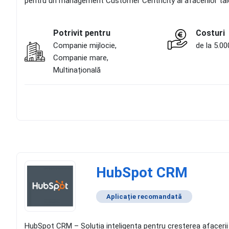
pentru un management Customer Centricity al afacerilor tal
Potrivit pentru
Costuri
Companie mijlocie,
de la 5.00
Companie mare,
Multinațională
HubSpot CRM
Aplicație recomandată
HubSpot CRM – Solutia inteligenta pentru cresterea afacerii ta