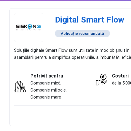
Digital Smart Flow
Aplicație recomandată
Soluțiile digitale Smart Flow sunt utilizate în mod obișnuit în sec
asamblării pentru a simplifica operațiunile, a îmbunătăți efici
Potrivit pentru
Costuri
Companie mică,
de la 5.00
Companie mijlocie,
Companie mare