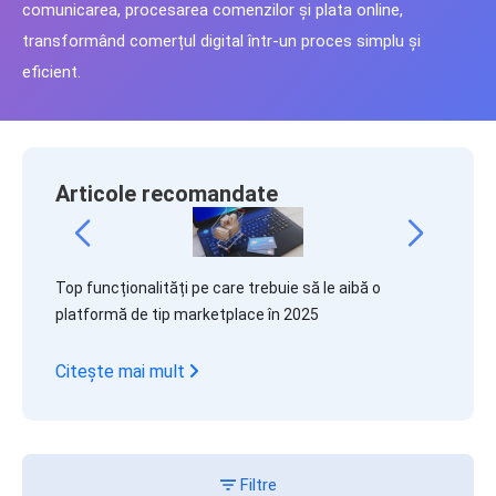
comunicarea, procesarea comenzilor și plata online,
transformând comerțul digital într-un proces simplu și
eficient.
Articole recomandate
ricks
Top funcționalități pe care trebuie să le aibă o
Ai în p
platformă de tip marketplace în 2025
costuril
Citește mai mult
Citeșt
Filtre