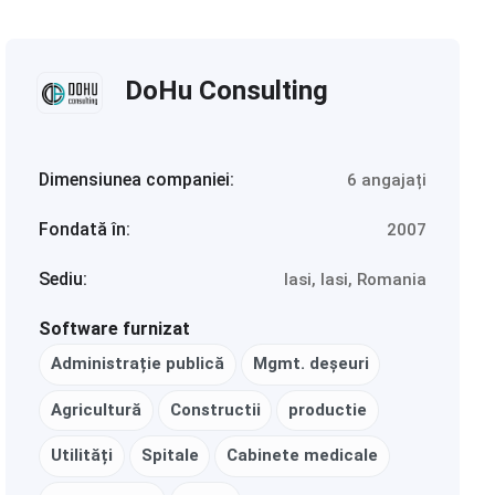
DoHu Consulting
Dimensiunea companiei:
6 angajați
Fondată în:
2007
Sediu:
Iasi, Iasi, Romania
Software furnizat
Administrație publică
Mgmt. deșeuri
Agricultură
Constructii
productie
Utilități
Spitale
Cabinete medicale