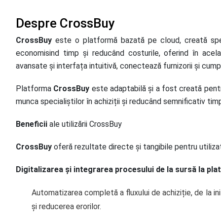
Despre CrossBuy
CrossBuy
este o platformă bazată pe cloud, creată spec
economisind timp și reducând costurile, oferind în acelaș
avansate și interfața intuitivă, conectează furnizorii și cumpă
Platforma
CrossBuy
este adaptabilă și a fost creată pentru
munca specialiștilor în achiziții și reducând semnificativ tim
Beneficii
ale utilizării CrossBuy
CrossBuy
oferă rezultate directe și tangibile pentru utiliz
Digitalizarea și integrarea procesului de la sursă la pla
Automatizarea completă a fluxului de achiziție, de la ini
și reducerea erorilor.