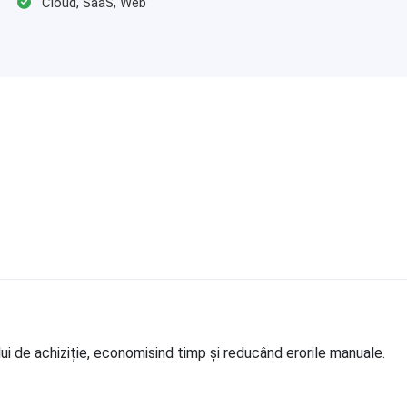
Cloud, SaaS, Web
i de achiziție, economisind timp și reducând erorile manuale.