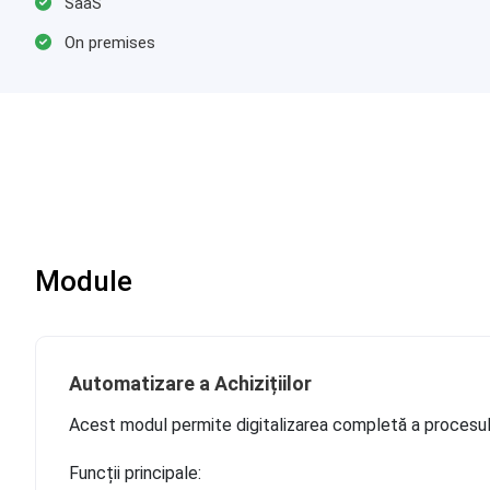
SaaS
On premises
Module
Automatizare a Achizițiilor
Acest modul permite digitalizarea completă a procesulu
Funcții principale: