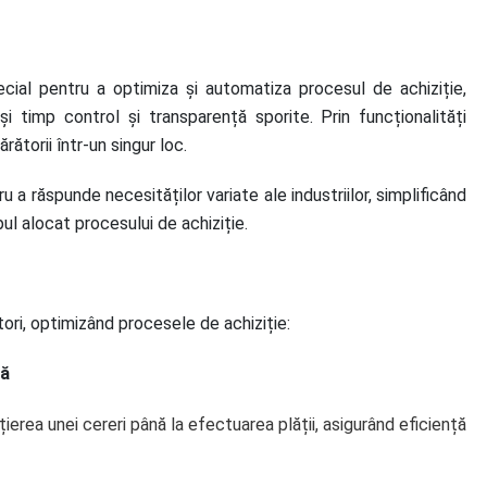
ial pentru a optimiza și automatiza procesul de achiziție,
i timp control și transparență sporite. Prin funcționalități
rătorii într-un singur loc.
 a răspunde necesităților variate ale industriilor, simplificând
pul alocat procesului de achiziție.
atori, optimizând procesele de achiziție:
tă
țierea unei cereri până la efectuarea plății, asigurând eficiență