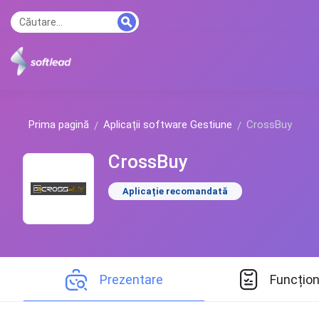
Prima pagină
Aplicații software Gestiune
CrossBuy
CrossBuy
Aplicație recomandată
Prezentare
Funcțion