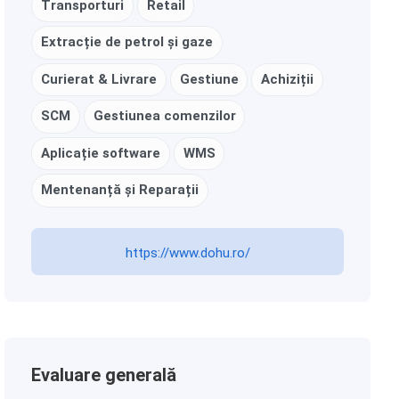
Transporturi
Retail
Extracție de petrol și gaze
Curierat & Livrare
Gestiune
Achiziții
SCM
Gestiunea comenzilor
Aplicație software
WMS
Mentenanță și Reparații
https://www.dohu.ro/
Evaluare generală