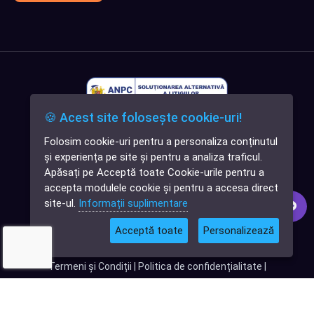
🍪 Acest site folosește cookie-uri!
Folosim cookie-uri pentru a personaliza conținutul
✕
și experiența pe site și pentru a analiza traficul.
Cauți o aplicație
Apăsați pe Acceptă toate Cookie-urile pentru a
software?
accepta modulele cookie și pentru a accesa direct
site-ul.
Informații suplimentare
Acceptă toate
Personalizează
© 2026
Softlead
• Toate drepturile rezervate |
Termeni și Condiții
|
Politica de confidențialitate
|
Termeni și condiții Digital DNA