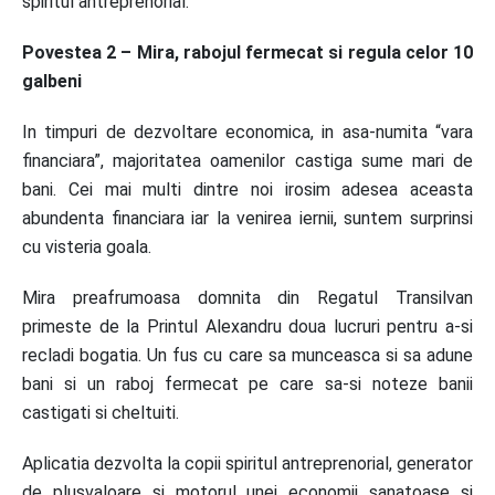
spiritul antreprenorial.
Povestea 2 – Mira, rabojul fermecat si regula celor 10
galbeni
In timpuri de dezvoltare economica, in asa-numita “vara
financiara”, majoritatea oamenilor castiga sume mari de
bani. Cei mai multi dintre noi irosim adesea aceasta
abundenta financiara iar la venirea iernii, suntem surprinsi
cu visteria goala.
Mira preafrumoasa domnita din Regatul Transilvan
primeste de la Printul Alexandru doua lucruri pentru a-si
recladi bogatia. Un fus cu care sa munceasca si sa adune
bani si un raboj fermecat pe care sa-si noteze banii
castigati si cheltuiti.
Aplicatia dezvolta la copii spiritul antreprenorial, generator
de plusvaloare si motorul unei economii sanatoase si