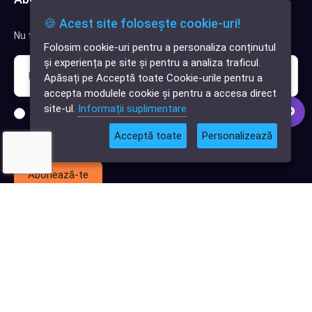
🍪 Acest site folosește cookie-uri!
Nu trimitem spam, deci nu îți face griji.
Folosim cookie-uri pentru a personaliza conținutul
✕
și experiența pe site și pentru a analiza traficul.
Cauți o aplicație
Apăsați pe Acceptă toate Cookie-urile pentru a
software?
accepta modulele cookie și pentru a accesa direct
site-ul.
Informații suplimentare
Sunt interesat de clienți pentru compania mea IT
Acceptă toate
Personalizează
Sunt interesat de achiziții software
Abonează-te