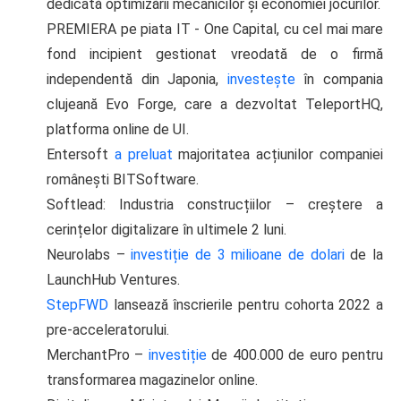
dedicată optimizării mecanicilor și economiei jocurilor.
PREMIERA pe piata IT - One Capital, cu cel mai mare
fond incipient gestionat vreodată de o firmă
independentă din Japonia,
investește
în compania
clujeană Evo Forge, care a dezvoltat TeleportHQ,
platforma online de UI.
Entersoft
a preluat
majoritatea acțiunilor companiei
românești BITSoftware.
Softlead: Industria construcțiilor – creștere a
cerințelor digitalizare în ultimele 2 luni.
Neurolabs –
investiție de 3 milioane de dolari
de la
LaunchHub Ventures.
StepFWD
lansează înscrierile pentru cohorta 2022 a
pre-acceleratorului.
MerchantPro –
investiție
de 400.000 de euro pentru
transformarea magazinelor online.