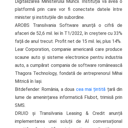
Digitalizarea Ministerului Muncii. Instituția va avea o
platformă prin care vor fi conectate datele între
minister și instituțiile din subordine.
AROBS Transilvania Software anunţă o cifră de
afaceri de 52,6 mil. lei în T1/2022, în creştere cu 33%
faţă de anul trecut. Profit net de 15 mil. lei, plus 14%.
Lear Corporation, companie americană care produce
scaune auto şi sisteme electronice pentru industria
auto, a cum­părat compania de software românească
Thagora Technology, fondată de antreprenorul Mihai
Mitrică în Iaşi.
Bitdefender: România, a doua
cea mai țintită
țară din
lume de amenințarea informatică Flubot, trimisă prin
SMS.
DRUID și Transilvania Leasing & Credit anunță
implementarea unei soluții de AI conversațional