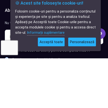
🍪 Acest site folosește cookie-uri!
Abonează-te la newsletter
Folosim cookie-uri pentru a personaliza conținutul
✕
și experiența pe site și pentru a analiza traficul.
Cauți o aplicație
Apăsați pe Acceptă toate Cookie-urile pentru a
Nu trimitem spam, deci nu îți face griji.
software?
accepta modulele cookie și pentru a accesa direct
site-ul.
Informații suplimentare
Acceptă toate
Personalizează
Sunt interesat de clienți pentru compania mea IT
Sunt interesat de achiziții software
Abonează-te