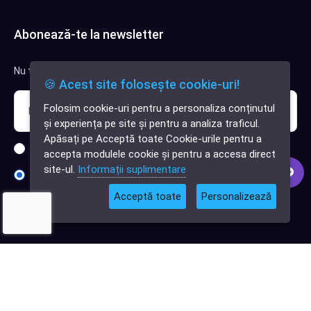
Abonează-te la newsletter
Nu trimitem spam, deci nu îți face griji.
🍪 Acest site folosește cookie-uri!
Folosim cookie-uri pentru a personaliza conținutul
✕
și experiența pe site și pentru a analiza traficul.
Cauți o aplicație
Apăsați pe Acceptă toate Cookie-urile pentru a
software?
Sunt interesat de clienți pentru compania mea IT
accepta modulele cookie și pentru a accesa direct
site-ul.
Informații suplimentare
Sunt interesat de achiziții software
Acceptă toate
Personalizează
Abonează-te