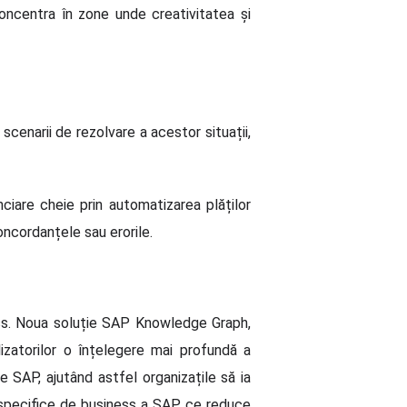
 concentra în zone unde creativitatea și
scenarii de rezolvare a acestor situații,
nciare cheie prin automatizarea plăților
concordanțele sau erorile.
ess. Noua soluție SAP Knowledge Graph,
lizatorilor o înțelegere mai profundă a
te SAP, ajutând astfel organizațile să ia
i specifice de business a SAP, ce reduce