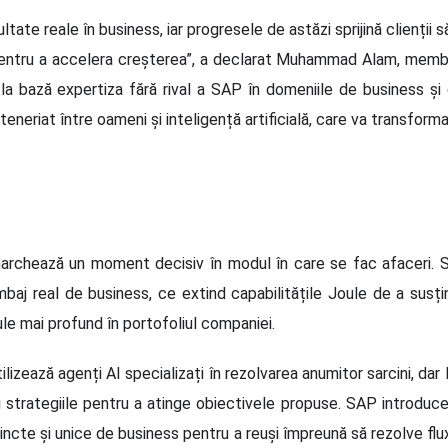
tate reale în business, iar progresele de astăzi sprijină clienții să 
 pentru a accelera creșterea”, a declarat Muhammad Alam, memb
a bază expertiza fără rival a SAP în domeniile de business și d
eriat între oameni și inteligență artificială, care va transforma
e marchează un moment decisiv în modul în care se fac afaceri. 
mbaj real de business, ce extind capabilitățile Joule de a susți
le mai profund în portofoliul companiei.
izează agenți AI specializați în rezolvarea anumitor sarcini, dar 
 strategiile pentru a atinge obiectivele propuse. SAP introduce 
tincte și unice de business pentru a reuși împreună să rezolve fl