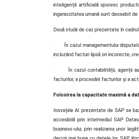
inteligență artificială sporesc product
ingeniozitatea umană sunt deosebit de
Două studii de caz prezentate în cadrul 
·
În cazul managementului disputelor,
incluzând facturi lipsă ori incorecte, cr
·
În cazul contabilității, agenții
facturilor, a procesării facturilor și a a
Folosirea la capacitate maximă a da
Inovațiile AI prezentate de SAP se ba
accesibilă prin intermediul SAP Datasp
business-ului, prin realizarea unor legă
decizii mai bune cu datele lor. SAP Kno