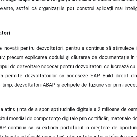
evante, astfel că organizațiile pot construi aplicații mai intel
atori
inovații pentru dezvoltatori, pentru a continua să stimuleze 
tiv, precum explicarea codului și căutarea de documentație în
timpul de dezvoltare necesar pentru dezvoltatorii ce lucrează cu
e va permite dezvoltatorilor să acceseze SAP Build direct 
re timp, dezvoltatorii ABAP și echipele de fuziune vor primi acc
a atins ținta de a spori aptitudinile digitale a 2 milioane de oa
itul mondial de competențe digitale prin certificări, materiale de 
AP continuă să își extindă portofoliul în creștere de oportun
 inteligența artificială generativă, etica inteligenței artificiale ș