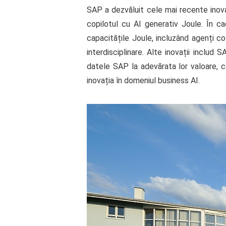
SAP a dezvăluit cele mai recente inova
copilotul cu AI generativ Joule. În 
capacitățile Joule, incluzând agenți col
interdisciplinare. Alte inovații inclu
datele SAP la adevărata lor valoare, c
inovația în domeniul business AI.