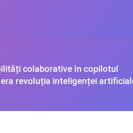
ități colaborative în copilotul
ra revoluția inteligenței artificial