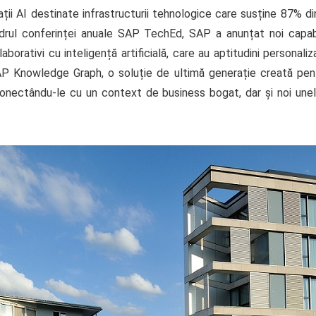
ții AI destinate infrastructurii tehnologice care susține 87% di
cadrul conferinței anuale SAP TechEd, SAP a anunțat noi capab
aborativi cu inteligență artificială, care au aptitudini personali
d SAP Knowledge Graph, o soluție de ultimă generație creată pen
onectându-le cu un context de business bogat, dar și noi unel