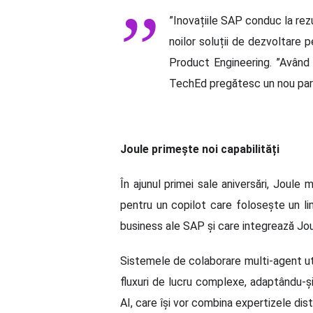
”Inovațiile SAP conduc la rezul
noilor soluții de dezvoltare
Product Engineering. ”Având l
TechEd pregătesc un nou parten
Joule primește noi capabilități
În ajunul primei sale aniversări, Joul
pentru un copilot care folosește un li
business ale SAP și care integrează Jou
Sistemele de colaborare multi-agent util
fluxuri de lucru complexe, adaptându-și
AI, care își vor combina expertizele dis