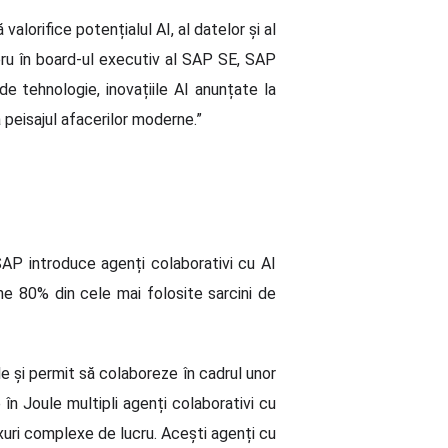
valorifice potențialul AI, al datelor și al
ru în board-ul executiv al SAP SE, SAP
e tehnologie, inovațiile AI anunțate la
 peisajul afacerilor moderne.”
SAP introduce agenți colaborativi cu AI
ne 80% din cele mai folosite sarcini de
le și permit să colaboreze în cadrul unor
în Joule multipli agenți colaborativi cu
uxuri complexe de lucru. Acești agenți cu