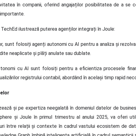
ivitatea în companii, oferind angajaților posibilitatea de a se
 importante.
TechEd ilustrează puterea agenților integrați în Joule:
 sunt folosiți agenți autonomi cu AI pentru a analiza și rezolva 
edite neaplicate și plăți anulate sau dublate.
 autonomi cu AI sunt folosiți pentru a eficientiza procesele fina
ctualizărilor registrului contabil, abordând în același timp rapid ne
telor
zează și pe expertiza neegalată în domeniul datelor de busin
here și Joule în primul trimestru al anului 2025, va oferi uti
turi între relații și contexte în cadrul vastului ecosistem de da
wledge Graph îmbină inteligența artificială în cadrul semantici