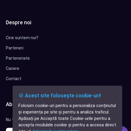
Despre noi
Cine suntem noi?
Parteneri
Parteneriate
Cariere
Contact
🍪 Acest site folosește cookie-uri!
Abonează-te la newsletter
Folosim cookie-uri pentru a personaliza conținutul
✕
și experiența pe site și pentru a analiza traficul.
Cauți o aplicație
Apăsați pe Acceptă toate Cookie-urile pentru a
Nu trimitem spam, deci nu îți face griji.
software?
accepta modulele cookie și pentru a accesa direct