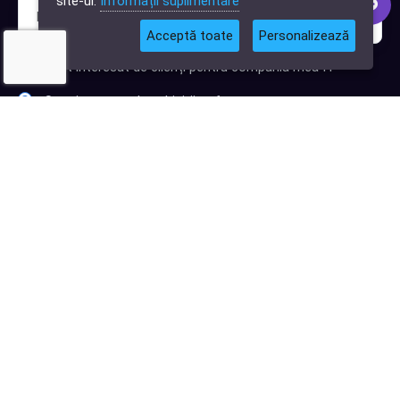
site-ul.
Informații suplimentare
Acceptă toate
Personalizează
Sunt interesat de clienți pentru compania mea IT
Sunt interesat de achiziții software
Abonează-te