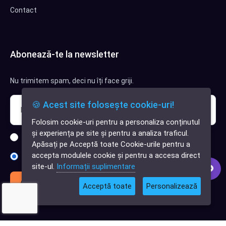
Contact
Abonează-te la newsletter
Nu trimitem spam, deci nu îți face griji.
🍪 Acest site folosește cookie-uri!
Folosim cookie-uri pentru a personaliza conținutul
✕
și experiența pe site și pentru a analiza traficul.
Cauți o aplicație
Sunt interesat de clienți pentru compania mea IT
Apăsați pe Acceptă toate Cookie-urile pentru a
software?
accepta modulele cookie și pentru a accesa direct
Sunt interesat de achiziții software
site-ul.
Informații suplimentare
Abonează-te
Acceptă toate
Personalizează