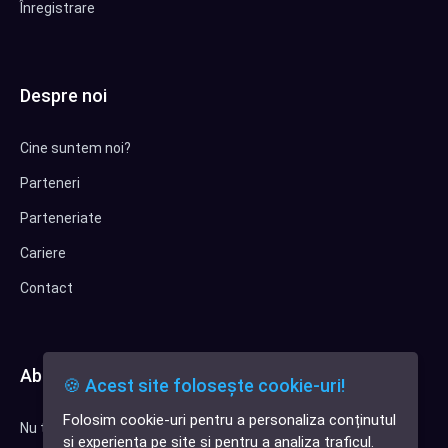
Înregistrare
Despre noi
Cine suntem noi?
Parteneri
Parteneriate
Cariere
Contact
Abonează-te la newsletter
🍪 Acest site folosește cookie-uri!
Folosim cookie-uri pentru a personaliza conținutul
Nu trimitem spam, deci nu îți face griji.
✕
și experiența pe site și pentru a analiza traficul.