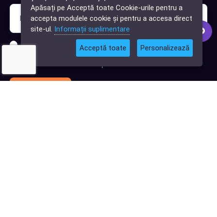
Cauți o aplicație
Apăsați pe Acceptă toate Cookie-urile pentru a
software?
accepta modulele cookie și pentru a accesa direct
site-ul.
Informații suplimentare
Sunt interesat de clienți pentru compania mea IT
Acceptă toate
Personalizează
Sunt interesat de achiziții software
Abonează-te