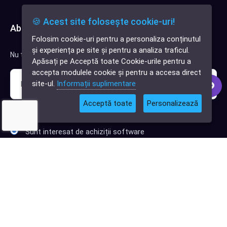
🍪 Acest site folosește cookie-uri!
Abonează-te la newsletter
Folosim cookie-uri pentru a personaliza conținutul
✕
și experiența pe site și pentru a analiza traficul.
Cauți o aplicație
Nu trimitem spam, deci nu îți face griji.
Apăsați pe Acceptă toate Cookie-urile pentru a
software?
accepta modulele cookie și pentru a accesa direct
site-ul.
Informații suplimentare
Acceptă toate
Personalizează
Sunt interesat de clienți pentru compania mea IT
Sunt interesat de achiziții software
Abonează-te