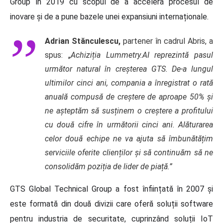
Group în 2019 cu scopul de a accelera procesul de
inovare și de a pune bazele unei expansiuni internaționale.
Adrian Stănculescu,
partener în cadrul Abris, a
spus: „
Achiziția Lummetry.AI reprezintă pasul
următor natural în creșterea GTS. De-a lungul
ultimilor cinci ani, compania a înregistrat o rată
anuală compusă de creștere de aproape 50% și
ne așteptăm să susținem o creștere a profitului
cu două cifre în următorii cinci ani. Alăturarea
celor două echipe ne va ajuta să îmbunătățim
serviciile oferite clienților și să continuăm să ne
consolidăm poziția de lider de piață.”
GTS Global Technical Group a fost înființată în 2007 și
este formată din două divizii care oferă soluții software
pentru industria de securitate, cuprinzând soluții IoT