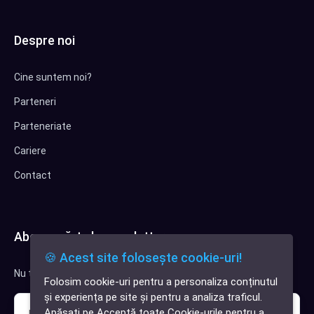
Despre noi
Cine suntem noi?
Parteneri
Parteneriate
Cariere
Contact
Abonează-te la newsletter
🍪 Acest site folosește cookie-uri!
Nu trimitem spam, deci nu îți face griji.
Folosim cookie-uri pentru a personaliza conținutul
✕
și experiența pe site și pentru a analiza traficul.
Cauți o aplicație
Apăsați pe Acceptă toate Cookie-urile pentru a