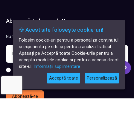
Abonează-te la newsletter
🍪 Acest site folosește cookie-uri!
Nu trimitem spam, deci nu îți face griji.
Folosim cookie-uri pentru a personaliza conținutul
✕
și experiența pe site și pentru a analiza traficul.
Cauți o aplicație
Apăsați pe Acceptă toate Cookie-urile pentru a
software?
accepta modulele cookie și pentru a accesa direct
site-ul.
Informații suplimentare
Sunt interesat de clienți pentru compania mea IT
Acceptă toate
Personalizează
Sunt interesat de achiziții software
Abonează-te