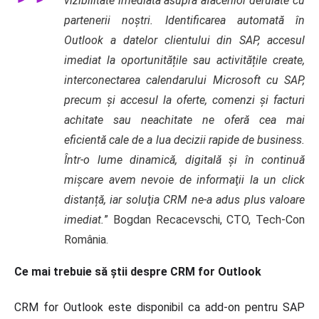
vizibilitate imediată asupra afacerilor derulate cu
partenerii noştri. Identificarea automată în
Outlook a datelor clientului din SAP, accesul
imediat la oportunitățile sau activitățile create,
interconectarea calendarului Microsoft cu SAP,
precum şi accesul la oferte, comenzi şi facturi
achitate sau neachitate ne oferă cea mai
eficientă cale de a lua decizii rapide de business.
Într-o lume dinamică, digitală şi în continuă
mișcare avem nevoie de informaţii la un click
distanță, iar soluţia CRM ne-a adus plus valoare
imediat.
” Bogdan Recacevschi, CTO, Tech-Con
România.
Ce
mai
trebuie să ştii despre CRM for Outlook
CRM for Outlook este disponibil ca add-on pentru SAP