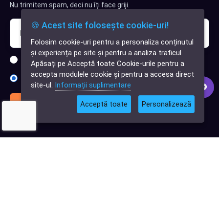
Nu trimitem spam, deci nu îți face griji.
🍪 Acest site folosește cookie-uri!
Folosim cookie-uri pentru a personaliza conținutul
✕
și experiența pe site și pentru a analiza traficul.
Cauți o aplicație
Sunt interesat de clienți pentru compania mea IT
Apăsați pe Acceptă toate Cookie-urile pentru a
software?
accepta modulele cookie și pentru a accesa direct
Sunt interesat de achiziții software
site-ul.
Informații suplimentare
Abonează-te
Acceptă toate
Personalizează