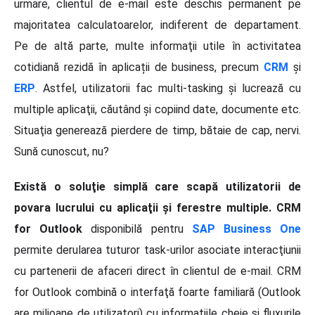
urmare, clientul de e-mail este deschis permanent pe
majoritatea calculatoarelor, indiferent de departament.
Pe de altă parte, multe informaţii utile în activitatea
cotidiană rezidă în aplicații de business, precum
CRM
şi
ERP
. Astfel, utilizatorii fac multi-tasking şi lucrează cu
multiple aplicaţii, căutând şi copiind date, documente etc.
Situaţia generează pierdere de timp, bătaie de cap, nervi.
Sună cunoscut, nu?
Există o soluţie simplă care scapă utilizatorii de
povara lucrului cu aplicaţii şi ferestre multiple. CRM
for Outlook
disponibilă pentru
SAP Business One
permite derularea tuturor task-urilor asociate interacţiunii
cu partenerii de afaceri direct în clientul de e-mail. CRM
for Outlook combină o interfaţă foarte familiară (Outlook
are milioane de utilizatori) cu informaţiile cheie şi fluxurile