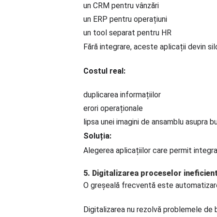
un CRM pentru vânzări
un ERP pentru operațiuni
un tool separat pentru HR
Fără integrare, aceste aplicații devin sil
Costul real:
duplicarea informațiilor
erori operaționale
lipsa unei imagini de ansamblu asupra bu
Soluția:
Alegerea aplicațiilor care permit integr
5. Digitalizarea proceselor ineficien
O greșeală frecventă este automatizarea
Digitalizarea nu rezolvă problemele de b