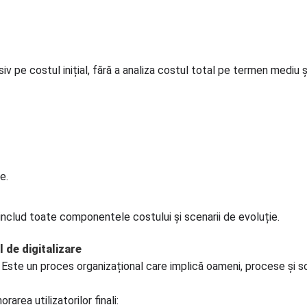
v pe costul inițial, fără a analiza costul total pe termen mediu și
e.
includ toate componentele costului și scenarii de evoluție.
l de digitalizare
T. Este un proces organizațional care implică oameni, procese și
area utilizatorilor finali: