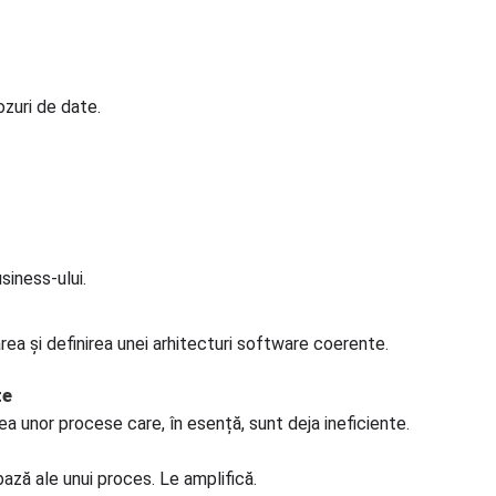
ozuri de date.
siness-ului.
area și definirea unei arhitecturi software coerente.
te
 unor procese care, în esență, sunt deja ineficiente.
ază ale unui proces. Le amplifică.