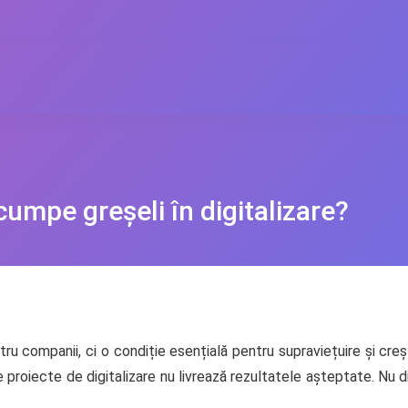
cumpe greșeli în digitalizare?
ru companii, ci o condiție esențială pentru supraviețuire și creș
e proiecte de digitalizare nu livrează rezultatele așteptate. Nu di