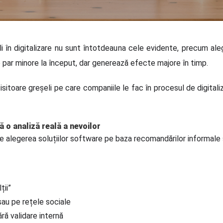
i în digitalizare nu sunt întotdeauna cele evidente, precum alege
e par minore la început, dar generează efecte majore în timp.
sitoare greșeli pe care companiile le fac în procesul de digitaliz
ă o analiză reală a nevoilor
te alegerea soluțiilor software pe baza recomandărilor informale s
ții”
sau pe rețele sociale
ră validare internă