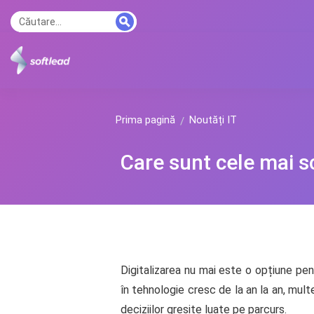
Prima pagină
Noutăți IT
Care sunt cele mai s
Digitalizarea nu mai este o opțiune pent
în tehnologie cresc de la an la an, mult
deciziilor greșite luate pe parcurs.