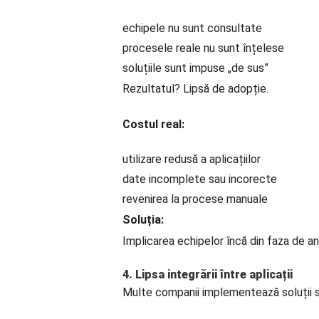
echipele nu sunt consultate
procesele reale nu sunt înțelese
soluțiile sunt impuse „de sus”
Rezultatul? Lipsă de adopție.
Costul real:
utilizare redusă a aplicațiilor
date incomplete sau incorecte
revenirea la procese manuale
Soluția:
Implicarea echipelor încă din faza de ana
4. Lipsa integrării între aplicații
Multe companii implementează soluții s