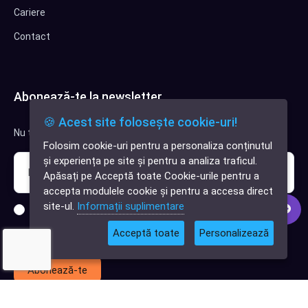
Cariere
Contact
Abonează-te la newsletter
🍪 Acest site folosește cookie-uri!
Nu trimitem spam, deci nu îți face griji.
Folosim cookie-uri pentru a personaliza conținutul
✕
și experiența pe site și pentru a analiza traficul.
Cauți o aplicație
Apăsați pe Acceptă toate Cookie-urile pentru a
software?
accepta modulele cookie și pentru a accesa direct
site-ul.
Informații suplimentare
Sunt interesat de clienți pentru compania mea IT
Acceptă toate
Personalizează
Sunt interesat de achiziții software
Abonează-te