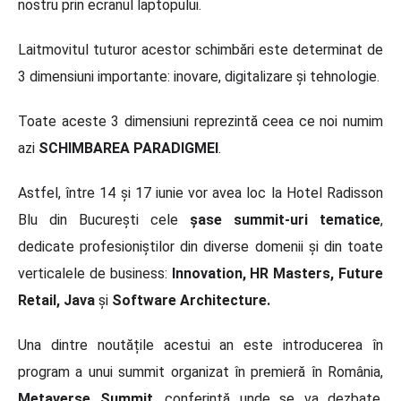
nostru prin ecranul laptopului.
Laitmovitul tuturor acestor schimbări este determinat de
3 dimensiuni importante: inovare, digitalizare și tehnologie.
Toate aceste 3 dimensiuni reprezintă ceea ce noi numim
azi
SCHIMBAREA PARADIGMEI
.
Astfel, între 14 și 17 iunie vor avea loc la Hotel Radisson
Blu din București cele
șase summit-uri tematice
,
dedicate profesioniștilor din diverse domenii și din toate
verticalele de business:
Innovation, HR Masters, Future
Retail, Java
și
Software Architecture.
Una dintre noutățile acestui an este introducerea în
program a unui summit organizat în premieră în România,
Metaverse Summit
, conferință unde se va dezbate,