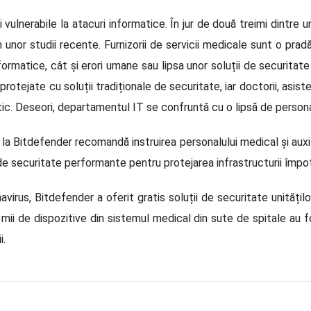
i vulnerabile la atacuri informatice. În jur de două treimi dintre
or studii recente. Furnizorii de servicii medicale sunt o pradă 
formatice, cât și erori umane sau lipsa unor soluții de securita
rotejate cu soluții tradiționale de securitate, iar doctorii, asisten
c. Deseori, departamentul IT se confruntă cu o lipsă de personal 
 la Bitdefender recomandă instruirea personalului medical și auxil
 de securitate performante pentru protejarea infrastructurii împot
irus, Bitdefender a oferit gratis soluții de securitate unitățil
mii de dispozitive din sistemul medical din sute de spitale au fo
i.