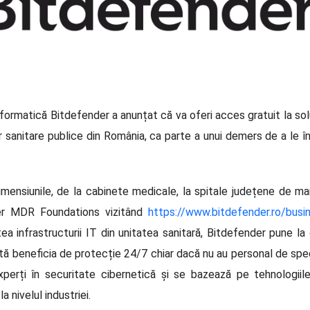
nformatică Bitdefender a anunțat că va oferi acces gratuit la sol
or sanitare publice din România, ca parte a unui demers de a le înt
dimensiunile, de la cabinete medicale, la spitale județene de mar
der MDR Foundations vizitând
https://www.bitdefender.ro/busi
 infrastructurii IT din unitatea sanitară, Bitdefender pune la 
oată beneficia de protecție 24/7 chiar dacă nu au personal de sp
perți în securitate cibernetică și se bazează pe tehnologiil
 nivelul industriei.