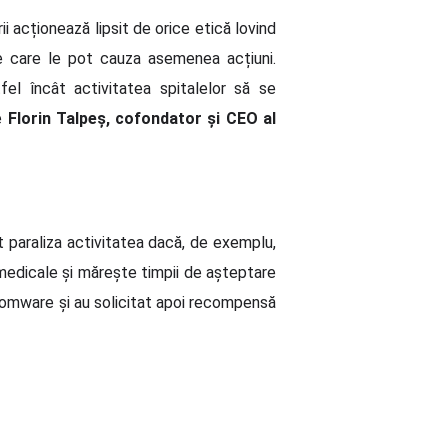
i acționează lipsit de orice etică lovind
pe care le pot cauza asemenea acțiuni.
tfel încât activitatea spitalelor să se
ne
Florin Talpeș, cofondator și CEO al
 paraliza activitatea dacă, de exemplu,
i medicale și mărește timpii de așteptare
ansomware și au solicitat apoi recompensă