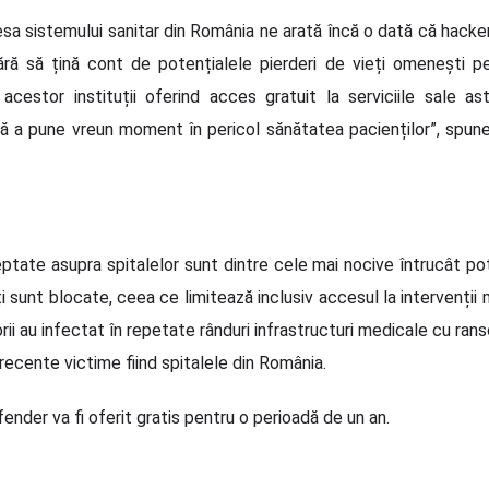
sa sistemului sanitar din România ne arată încă o dată că hackeri
fără să țină cont de potențialele pierderi de vieți omenești 
 acestor instituții oferind acces gratuit la serviciile sale as
ră a pune vreun moment în pericol sănătatea pacienților”, spu
ptate asupra spitalelor sunt dintre cele mai nocive întrucât pot
i sunt blocate, ceea ce limitează inclusiv accesul la intervenți
orii au infectat în repetate rânduri infrastructuri medicale cu r
recente victime fiind spitalele din România.
fender va fi oferit gratis pentru o perioadă de un an.