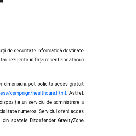
uții de securitate informatică destinate
ări reziliența în fața recentelor atacuri
i dimensiuni, pot solicita acces gratuit
ness/campaign/healthcare.html
. Astfel,
dispoziție un serviciu de administrare a
ecialitate numeros. Serviciul oferă acces
e din spatele Bitdefender GravityZone