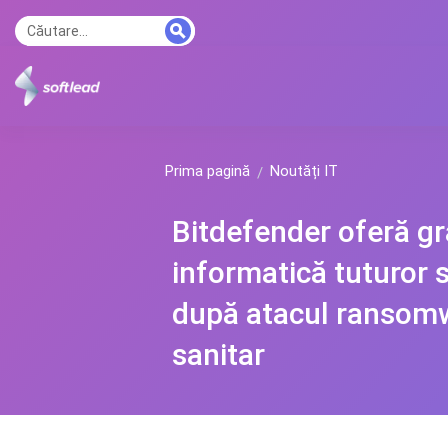
Prima pagină
Noutăți IT
Bitdefender oferă gra
informatică tuturor 
după atacul ransomw
sanitar