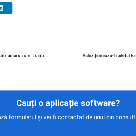
de numai un sfert dintr...
Achiziționează-ți biletul 
Cauți o aplicație software?
 formularul și vei fi contactat de unul din consulta