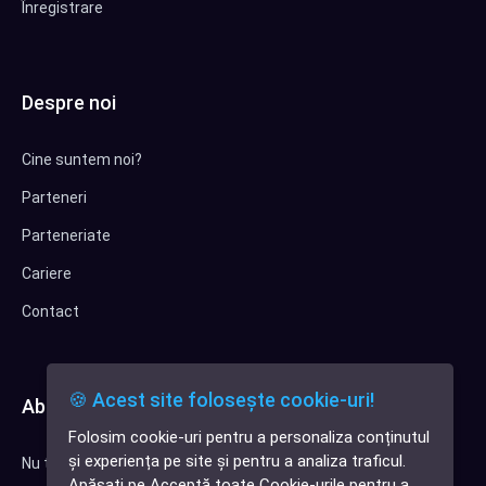
Înregistrare
Despre noi
Cine suntem noi?
Parteneri
Parteneriate
Cariere
Contact
🍪 Acest site folosește cookie-uri!
Abonează-te la newsletter
Folosim cookie-uri pentru a personaliza conținutul
✕
și experiența pe site și pentru a analiza traficul.
Nu trimitem spam, deci nu îți face griji.
Cauți o aplicație
Apăsați pe Acceptă toate Cookie-urile pentru a