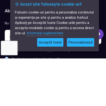
🍪 Acest site folosește cookie-uri!
Abonează-te la newsletter
Folosim cookie-uri pentru a personaliza conținutul
✕
și experiența pe site și pentru a analiza traficul.
Cauți o aplicație
Apăsați pe Acceptă toate Cookie-urile pentru a
Nu trimitem spam, deci nu îți face griji.
software?
accepta modulele cookie și pentru a accesa direct
site-ul.
Informații suplimentare
Acceptă toate
Personalizează
Sunt interesat de clienți pentru compania mea IT
Sunt interesat de achiziții software
Abonează-te