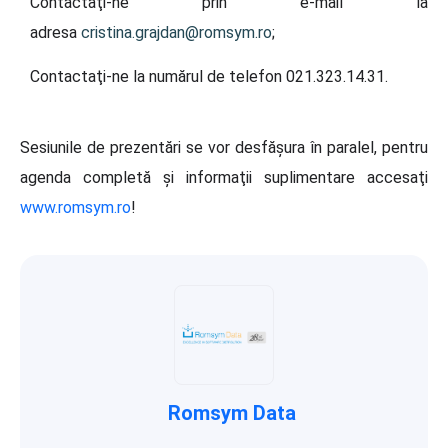
Contactaţi-ne prin e-mail la
adresa
cristina.grajdan@romsym.ro
;
Contactaţi-ne la numărul de telefon 021.323.14.31.
Sesiunile de prezentări se vor desfăşura în paralel, pentru
agenda completă şi informaţii suplimentare accesaţi
www.romsym.ro
!
Romsym Data