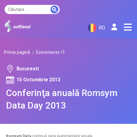
RO
Prima pagină
Evenimente IT
Bucuresti
15 Octombrie 2013
Conferinţa anuală Romsym
Data Day 2013
Romsym Data
continuă seria evenimentelor anuale