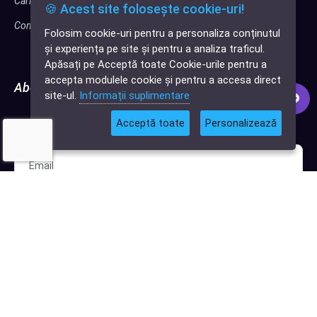
Cariere
🍪 Acest site folosește cookie-uri!
Contact
Folosim cookie-uri pentru a personaliza conținutul
✕
și experiența pe site și pentru a analiza traficul.
Cauți o aplicație
Apăsați pe Acceptă toate Cookie-urile pentru a
software?
accepta modulele cookie și pentru a accesa direct
Abonează-te la newsletter
site-ul.
Informații suplimentare
Acceptă toate
Personalizează
Nu trimitem spam, deci nu îți face griji.
Sunt interesat de clienți pentru compania mea IT
Sunt interesat de achiziții software
Abonează-te