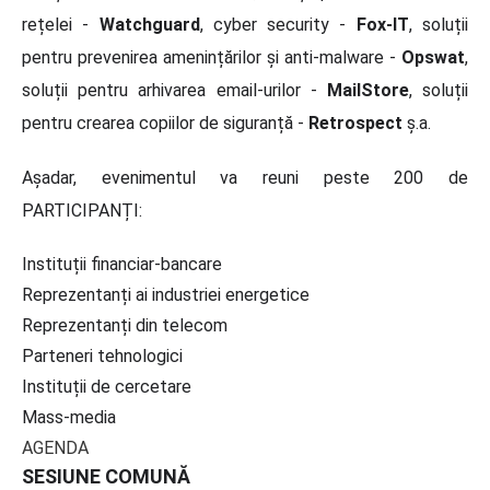
rețelei -
Watchguard
, cyber security -
Fox-IT
, soluții
pentru prevenirea amenințărilor și anti-malware -
Opswat
,
soluții pentru arhivarea email-urilor -
MailStore
, soluții
pentru crearea copiilor de siguranță -
Retrospect
ș.a.
Așadar, evenimentul va reuni peste 200 de
PARTICIPANȚI:
Instituții financiar-bancare
Reprezentanți ai industriei energetice
Reprezentanți din telecom
Parteneri tehnologici
Instituții de cercetare
Mass-media
AGENDA
SESIUNE COMUNĂ