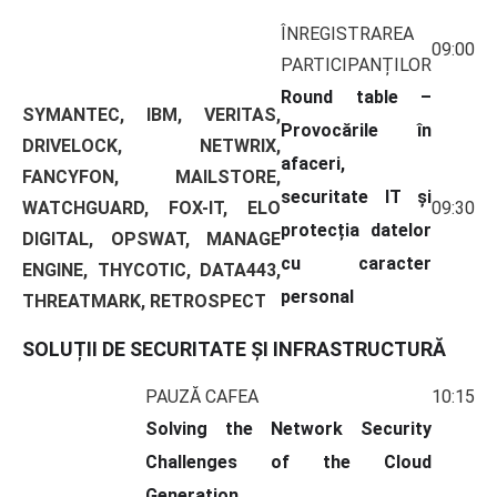
ÎNREGISTRAREA
09:00
PARTICIPANȚILOR
Round table –
SYMANTEC, IBM, VERITAS,
Provocările în
DRIVELOCK, NETWRIX,
afaceri,
FANCYFON, MAILSTORE,
securitate IT și
WATCHGUARD, FOX-IT, ELO
09:30
protecția datelor
DIGITAL, OPSWAT, MANAGE
cu caracter
ENGINE, THYCOTIC, DATA443,
personal
THREATMARK, RETROSPECT
SOLUȚII DE SECURITATE ȘI INFRASTRUCTURĂ
PAUZĂ CAFEA
10:15
Solving the Network Security
Challenges of the Cloud
Generation