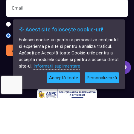
Sunt interesat de clienți pentru compania mea IT
🍪 Acest site folosește cookie-uri!
Sunt interesat de achiziții software
Folosim cookie-uri pentru a personaliza conținutul
✕
și experiența pe site și pentru a analiza traficul.
Cauți o aplicație
Abonează-te
Apăsați pe Acceptă toate Cookie-urile pentru a
software?
accepta modulele cookie și pentru a accesa direct
site-ul.
Informații suplimentare
Acceptă toate
Personalizează