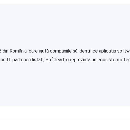
in România, care ajută companiile să identifice aplicația softwa
i IT parteneri listați, Softlead.ro reprezintă un ecosistem integr