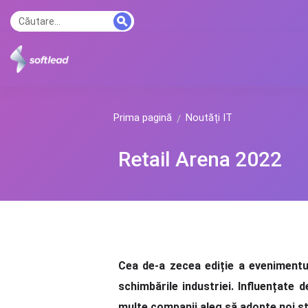
Prima pagină
Noutăți IT
Retail Arena 2022
Cea de-a zecea ediție a evenimentulu
schimbările industriei. Influențate 
multe companii aleg să adopte noi str