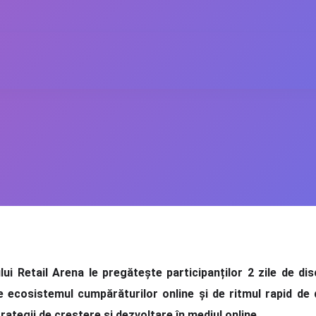
i Retail Arena le pregătește participanților 2 zile de dis
de ecosistemul cumpărăturilor online și de ritmul rapid de di
ategii de creștere și dezvoltare în mediul online.