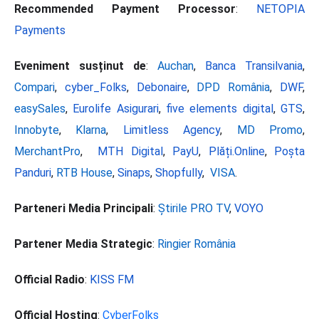
Recommended Payment Processor
:
NETOPIA
Payments
Eveniment susținut de
:
Auchan
,
Banca Transilvania
,
Compari
,
cyber_Folks
,
Debonaire
,
DPD România
,
DWF
,
easySales
,
Eurolife Asigurari
,
five elements digital
,
GTS
,
Innobyte
,
Klarna
,
Limitless Agency
,
MD Promo
,
MerchantPro
,
MTH Digital
,
PayU
,
Plăți.Online
,
Poșta
Panduri
,
RTB House
,
Sinaps
,
Shopfully
,
VISA
.
Parteneri Media Principali
:
Știrile PRO TV
,
VOYO
Partener Media Strategic
:
Ringier România
Official Radio
:
KISS FM
Official Hosting
:
CyberFolks