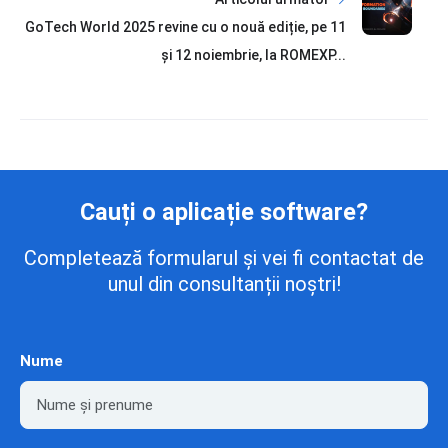
GoTech World 2025 revine cu o nouă ediție, pe 11
și 12 noiembrie, la ROMEXP...
Cauți o aplicație software?
Completează formularul și vei fi contactat de
unul din consultanții noștri!
Nume