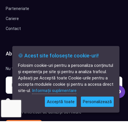
Parteneriate
Cariere
Contact
Abonează-te la newsletter
🍪 Acest site folosește cookie-uri!
Folosim cookie-uri pentru a personaliza conținutul
✕
Nu trimitem spam, deci nu îți face griji.
și experiența pe site și pentru a analiza traficul.
Cauți o aplicație
Apăsați pe Acceptă toate Cookie-urile pentru a
software?
accepta modulele cookie și pentru a accesa direct
site-ul.
Informații suplimentare
Sunt interesat de clienți pentru compania mea IT
Acceptă toate
Personalizează
Sunt interesat de achiziții software
Abonează-te