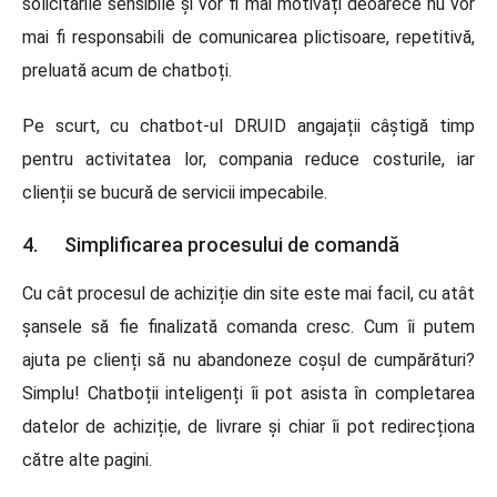
solicitările sensibile și vor fi mai motivați deoarece nu vor
mai fi responsabili de comunicarea plictisoare, repetitivă,
preluată acum de chatboți.
Pe scurt, cu chatbot-ul DRUID angajații câștigă timp
pentru activitatea lor, compania reduce costurile, iar
clienții se bucură de servicii impecabile.
4. Simplificarea procesului de comandă
Cu cât procesul de achiziție din site este mai facil, cu atât
șansele să fie finalizată comanda cresc. Cum îi putem
ajuta pe clienți să nu abandoneze coșul de cumpărături?
Simplu! Chatboții inteligenți îi pot asista în completarea
datelor de achiziție, de livrare și chiar îi pot redirecționa
către alte pagini.