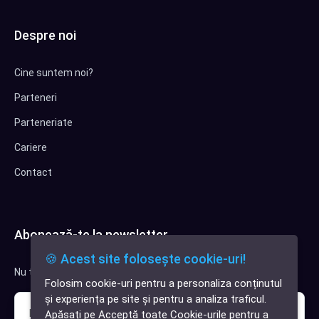
Despre noi
Cine suntem noi?
Parteneri
Parteneriate
Cariere
Contact
Abonează-te la newsletter
🍪 Acest site folosește cookie-uri!
Nu trimitem spam, deci nu îți face griji.
Folosim cookie-uri pentru a personaliza conținutul
✕
și experiența pe site și pentru a analiza traficul.
Cauți o aplicație
Apăsați pe Acceptă toate Cookie-urile pentru a