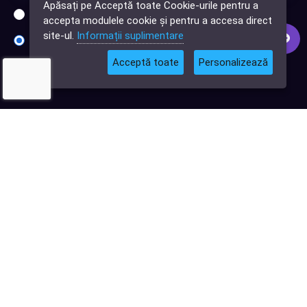
Apăsați pe Acceptă toate Cookie-urile pentru a
software?
Sunt interesat de clienți pentru compania mea IT
accepta modulele cookie și pentru a accesa direct
site-ul.
Informații suplimentare
Sunt interesat de achiziții software
Acceptă toate
Personalizează
Abonează-te