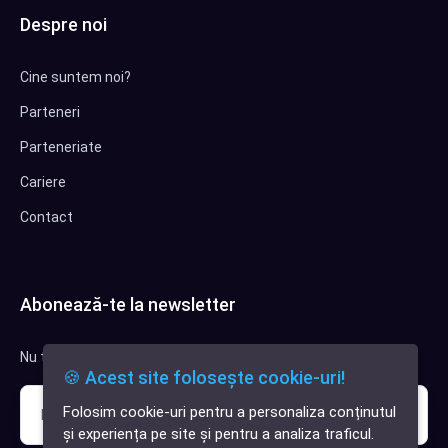
Despre noi
Cine suntem noi?
Parteneri
Parteneriate
Cariere
Contact
Abonează-te la newsletter
Nu trimitem spam, deci nu îți face griji.
🍪 Acest site folosește cookie-uri!
Folosim cookie-uri pentru a personaliza conținutul
✕
și experiența pe site și pentru a analiza traficul.
Cauți o aplicație