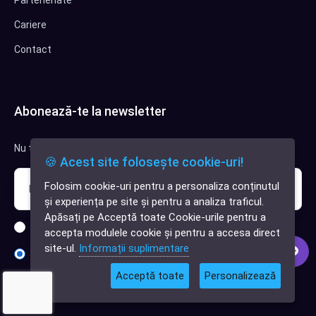
Parteneriate
Cariere
Contact
Abonează-te la newsletter
Nu trimitem spam, deci nu îți face griji.
🍪 Acest site folosește cookie-uri!
Folosim cookie-uri pentru a personaliza conținutul
✕
și experiența pe site și pentru a analiza traficul.
Cauți o aplicație
Apăsați pe Acceptă toate Cookie-urile pentru a
software?
Sunt interesat de clienți pentru compania mea IT
accepta modulele cookie și pentru a accesa direct
site-ul.
Informații suplimentare
Sunt interesat de achiziții software
Acceptă toate
Personalizează
Abonează-te