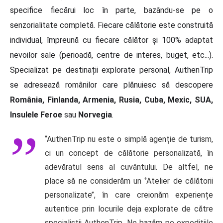
specifice fiecărui loc în parte, bazându-se pe o
senzorialitate completă. Fiecare călătorie este construită
individual, împreună cu fiecare călător și 100% adaptat
nevoilor sale (perioadă, centre de interes, buget, etc...).
Specializat pe destinații explorate personal, AuthenTrip
se adresează românilor care plănuiesc să descopere
România, Finlanda, Armenia, Rusia, Cuba, Mexic, SUA,
Insulele Feroe
sau
Norvegia
.
“AuthenTrip nu este o simplă agenție de turism,
ci un concept de călătorie personalizată, în
adevăratul sens al cuvântului. De altfel, ne
place să ne considerăm un ‘’Atelier de călătorii
personalizate’’, în care creionăm experiențe
autentice prin locurile deja explorate de către
specialiștii AuthenTrip. Ne bazăm pe expedițiile