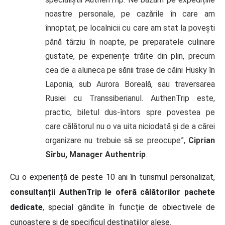
noastre personale, pe cazările în care am
înnoptat, pe localnicii cu care am stat la povești
până târziu în noapte, pe preparatele culinare
gustate, pe experiențe trăite din plin, precum
cea de a aluneca pe sănii trase de câini Husky în
Laponia, sub Aurora Boreală, sau traversarea
Rusiei cu Transsiberianul. AuthenTrip este,
practic, biletul dus-întors spre povestea pe
care călătorul nu o va uita niciodată și de a cărei
organizare nu trebuie să se preocupe”,
Ciprian
Sîrbu, Manager Authentrip
.
Cu o experiență de peste 10 ani în turismul personalizat,
consultanții AuthenTrip le oferă călătorilor pachete
dedicate
, special gândite în funcție de obiectivele de
cunoaștere și de specificul destinațiilor alese.