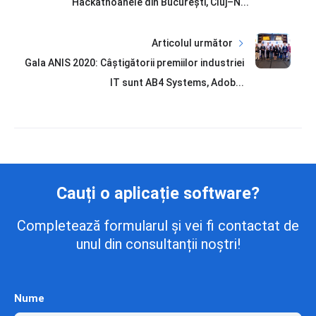
Hackathoanele din București, Cluj–N...
Articolul următor
Gala ANIS 2020: Câștigătorii premiilor industriei
IT sunt AB4 Systems, Adob...
Cauți o aplicație software?
Completează formularul și vei fi contactat de
unul din consultanții noștri!
Nume