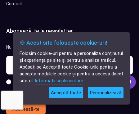
Contact
Abonează-te la newsletter
🍪 Acest site folosește cookie-uri!
Nu trimitem spam, deci nu îți face griji.
Folosim cookie-uri pentru a personaliza conținutul
✕
și experiența pe site și pentru a analiza traficul.
Cauți o aplicație
Apăsați pe Acceptă toate Cookie-urile pentru a
software?
accepta modulele cookie și pentru a accesa direct
site-ul.
Informații suplimentare
Sunt interesat de clienți pentru compania mea IT
Acceptă toate
Personalizează
Sunt interesat de achiziții software
Abonează-te