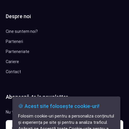
Despre noi
Cine suntem noi?
Parteneri
Parteneriate
Cariere
Contact
Abonează-te la newsletter
🍪 Acest site folosește cookie-uri!
Nu trimitem spam, deci nu îți face griji.
Folosim cookie-uri pentru a personaliza conținutul
✕
și experiența pe site și pentru a analiza traficul.
Cauți o aplicație
Apăsați pe Acceptă toate Cookie-urile pentru a