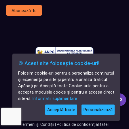
Abonează-te
🍪 Acest site folosește cookie-uri!
Folosim cookie-uri pentru a personaliza conținutul
✕
și experiența pe site și pentru a analiza traficul.
Cauți o aplicație
Apăsați pe Acceptă toate Cookie-urile pentru a
software?
accepta modulele cookie și pentru a accesa direct
site-ul.
Informații suplimentare
Acceptă toate
Personalizează
© 2026
Softlead
• Toate drepturile rezervate |
Termeni și Condiții
|
Politica de confidențialitate
|