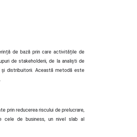
nță de bază prin care activitățile de
uri de stakeholderii, de la analiști de
t și distribuitorii. Această metodă este
.
te prin reducerea riscului de prelucrare,
pe cele de business, un nivel slab al