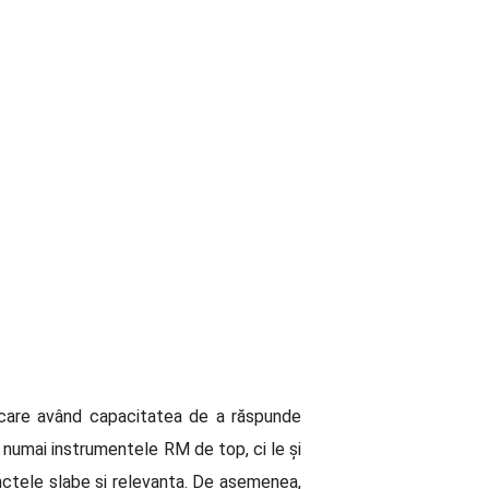
iecare având capacitatea de a răspunde
u numai instrumentele RM de top, ci le și
unctele slabe și relevanța. De asemenea,