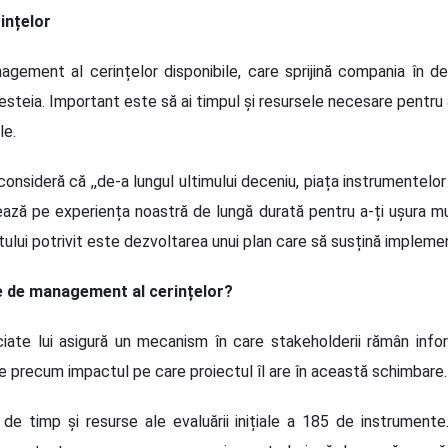
ințelor
ment al cerințelor disponibile, care sprijină compania în dezv
esteia. Important este să ai timpul și resursele necesare pentru 
le.
consideră că ,,de-a lungul ultimului deceniu, piața instrumentel
ează pe experiența noastră de lungă durată pentru a-ți ușura mun
lui potrivit este dezvoltarea unui plan care să susțină impleme
e de management al cerințelor?
ate lui asigură un mecanism în care stakeholderii rămân inform
e precum impactul pe care proiectul îl are în această schimbare.
e de timp și resurse ale evaluării inițiale a 185 de instrument