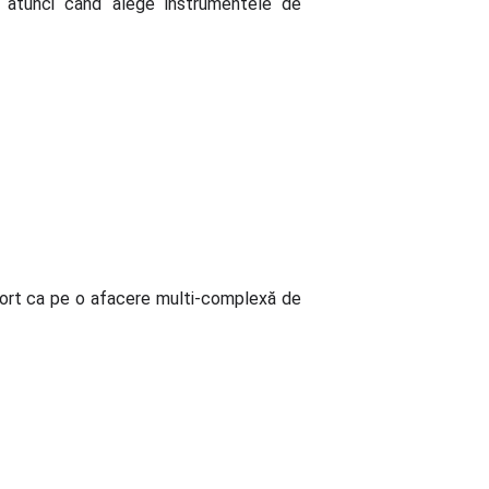
ă atunci când alege instrumentele de
aport ca pe o afacere multi-complexă de