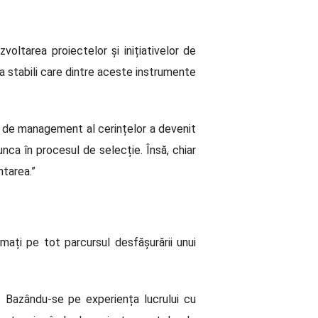
oltarea proiectelor și inițiativelor de
a stabili care dintre aceste instrumente
or de management al cerințelor a devenit
ca în procesul de selecție. Însă, chiar
ntarea.”
ați pe tot parcursul desfășurării unui
e. Bazându-se pe experiența lucrului cu