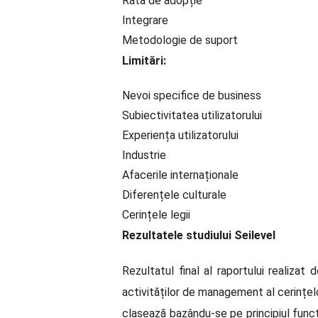
Rata de adopție
Integrare
Metodologie de suport
Limitări:
Nevoi specifice de business
Subiectivitatea utilizatorului
Experiența utilizatorului
Industrie
Afacerile internaționale
Diferențele culturale
Cerințele legii
Rezultatele studiului Seilevel
Rezultatul final al raportului realiz
activităților de management al cerințelo
clasează bazându-se pe principiul funcț