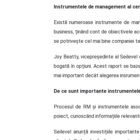
Instrumentele de management al cer
Există numeroase instrumente de manage
business, ținând cont de obiectivele ac
se potrivește cel mai bine companiei ta
Joy Beatty, vicepreședinte al Seilevel 
bogată în opțiuni. Acest raport se baz
mai important decât alegerea insrumentu
De ce sunt importante instrumentel
Procesul de RM și instrumentele asoci
poiect, cunoscând informațiile relevant
Seilevel anunță investițiile important