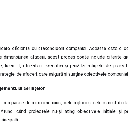
e eficientă cu stakeholderii companiei. Aceasta este o ceri
e dimensiunea afacerii, acest proces poate include diferite grup
lideri IT, utilizatori, executivi și până la echipele de proiec
tegiei de afaceri, care asigură și susține obiectivele companiei
gementului cerințelor
ompaniile de mici dimensiuni, cele mijlocii și cele mari stabilita
. Atunci când proiectele nu-și ating obiectivele inițiale și 
rincipală.