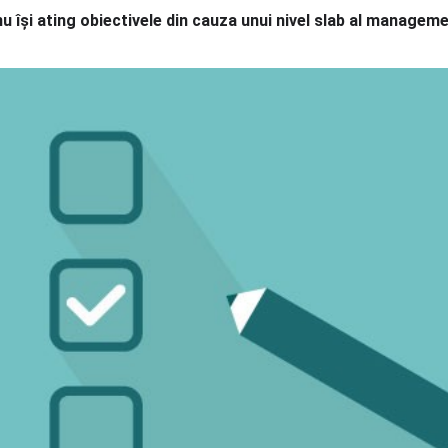
 își ating obiectivele din cauza unui nivel slab al managemen