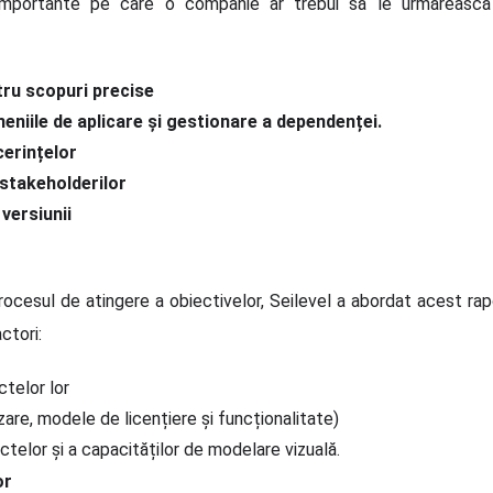
e importante pe care o companie ar trebui să le urmăreasc
ntru scopuri precise
eniile de aplicare și gestionare a dependenței.
cerințelor
stakeholderilor
versiunii
procesul de atingere a obiectivelor, Seilevel a abordat acest r
ctori:
ctelor lor
are, modele de licențiere și funcționalitate)
iectelor și a capacităților de modelare vizuală.
or