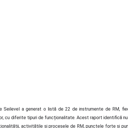
at de Seilevel a generat o listă de 22 de instrumente de RM, f
r, cu diferite tipuri de funcționalitate. Acest raport identifică n
ionalității, activitățile și procesele de RM, punctele forte și p