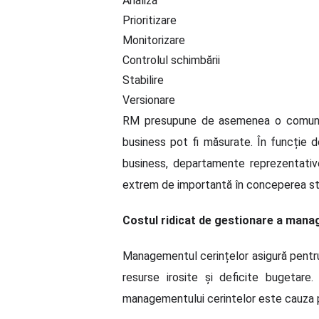
Analiză
Prioritizare
Monitorizare
Controlul schimbării
Stabilire
Versionare
RM presupune de asemenea o comunicar
business pot fi măsurate. În funcție d
business, departamente reprezentative, 
extrem de importantă în conceperea stra
Costul ridicat de gestionare a mana
Managementul cerințelor asigură pentru c
resurse irosite și deficite bugetare
managementului cerintelor este cauza p