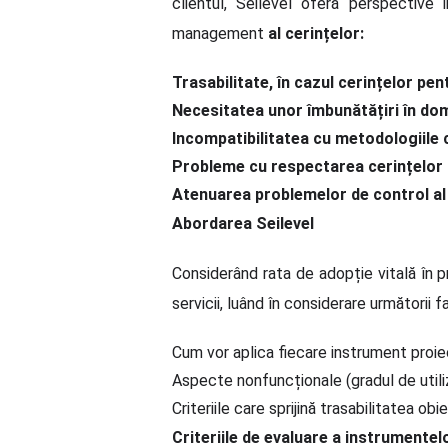
clientul, Seilevel oferă perspectiv
management
al cerințelor:
Trasabilitate, în cazul cerințelor pe
Necesitatea unor îmbunătățiri în dom
Incompatibilitatea cu metodologiile 
Probleme cu respectarea cerințelor 
Atenuarea problemelor de control al 
Abordarea Seilevel
Considerând rata de adopție vitală în 
servicii, luând în considerare următorii fa
Cum vor aplica fiecare instrument proie
Aspecte nonfuncționale (gradul de utiliz
Criteriile care sprijină trasabilitatea ob
Criteriile de evaluare a instrumentel