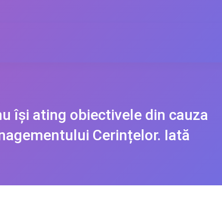
u își ating obiectivele din cauza
anagementului Cerințelor. Iată