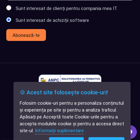
Sunt interesat de clienți pentru compania mea IT
Sunt interesat de achiziții software
Abonează-te
🍪 Acest site folosește cookie-uri!
Folosim cookie-uri pentru a personaliza conținutul
✕
și experiența pe site și pentru a analiza traficul.
Cauți o aplicație
Apăsați pe Acceptă toate Cookie-urile pentru a
software?
accepta modulele cookie și pentru a accesa direct
site-ul.
Informații suplimentare