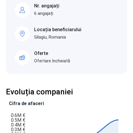
Nr. angajați
6 angajați
Locația beneficiarului
Silagiu, Romania
Oferte
Ofertare încheiată
Evoluția companiei
Cifra de afaceri
0.6M €
0.5M €
0.4M €
0.3M €