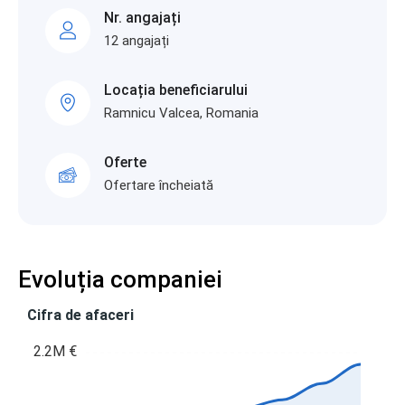
Nr. angajați
12 angajați
Locația beneficiarului
Ramnicu Valcea, Romania
Oferte
Ofertare încheiată
Evoluția companiei
Cifra de afaceri
2.2M €