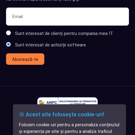
Sunt interesat de clienți pentru compania mea IT
Sunt interesat de achiziții software
Abonează-te
🍪 Acest site folosește cookie-uri!
Folosim cookie-uri pentru a personaliza conținutul
✕
și experiența pe site și pentru a analiza traficul.
Cauți o aplicație