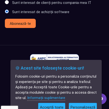
Sunt interesat de clienți pentru compania mea IT
Sunt interesat de achiziții software
Abonează-te
🍪 Acest site folosește cookie-uri!
Folosim cookie-uri pentru a personaliza conținutul
✕
și experiența pe site și pentru a analiza traficul.
Cauți o aplicație
Apăsați pe Acceptă toate Cookie-urile pentru a
software?
accepta modulele cookie și pentru a accesa direct
site-ul.
Informații suplimentare
Acceptă toate
Personalizează