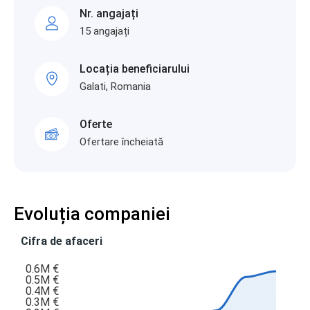
Nr. angajați
15 angajați
Locația beneficiarului
Galati, Romania
Oferte
Ofertare încheiată
Evoluția companiei
Cifra de afaceri
0.6M €
0.5M €
0.4M €
0.3M €