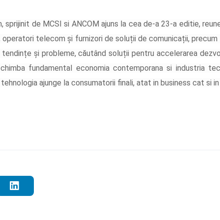
 sprijinit de MCSI si ANCOM ajuns la cea de-a 23-a editie, reuneș
 operatori telecom și furnizori de soluții de comunicații, precum 
ă, tendințe și probleme, căutând soluții pentru accelerarea dezv
 schimba fundamental economia contemporana si industria tec
 tehnologia ajunge la consumatorii finali, atat in business cat si in