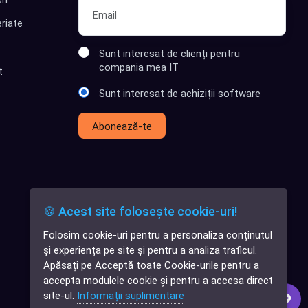
riate
Sunt interesat de clienți pentru
compania mea IT
t
Sunt interesat de achiziții software
Abonează-te
🍪 Acest site folosește cookie-uri!
Folosim cookie-uri pentru a personaliza conținutul
✕
și experiența pe site și pentru a analiza traficul.
Cauți o aplicație
Apăsați pe Acceptă toate Cookie-urile pentru a
software?
accepta modulele cookie și pentru a accesa direct
site-ul.
Informații suplimentare