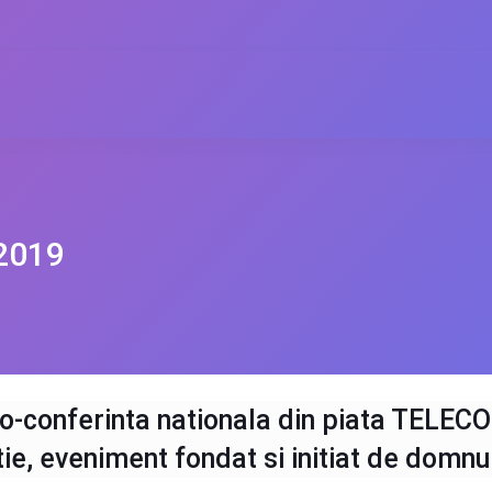
 2019
-conferinta nationala din piata TELEC
tie, eveniment fondat si initiat de domn