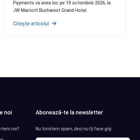
Payments va avea loc pe 19 octombrie 2026, la
JW Marriott Bucharest Grand Hotel.
Citește articolul
e noi
Abonează-te la newsletter
ntem noi?
Nu trimitem spam, deci nu îți face griji.
ri