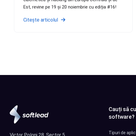
Est, revine pe 19 și 20 noiembrie cu ediția #16!
Citește articolul
Cauți să cu
software?
Tipuri de apli
Victor Poloni 28, Sector 5