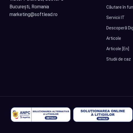
București, Romania
Căutare în fun
marketing@softlead.ro
Servicii IT
Descoperă Dig
Articole
Articole [En]
Studii de caz