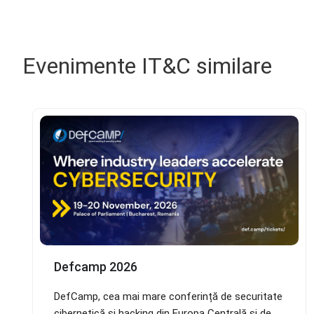
Evenimente IT&C similare
Defcamp 2026
DefCamp, cea mai mare conferință de securitate
cibernetică și hacking din Europa Centrală și de