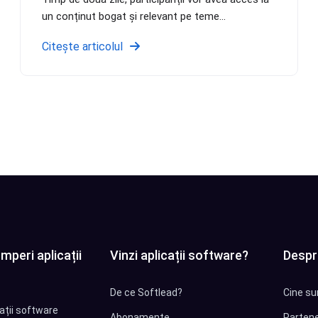
un conținut bogat și relevant pe teme...
Citește articolul
mperi aplicații
Vinzi aplicații software?
Despr
De ce Softlead?
Cine su
cații software
Abonamente
Partene