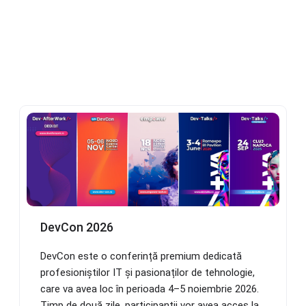
DevCon 2026
DevCon este o conferință premium dedicată
profesioniștilor IT și pasionaților de tehnologie,
care va avea loc în perioada 4–5 noiembrie 2026.
Timp de două zile, participanții vor avea acces la