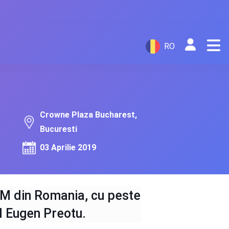
RO
Crowne Plaza Bucharest,
Bucuresti
03 Aprilie 2019
OM din Romania, cu peste
ul Eugen Preotu.