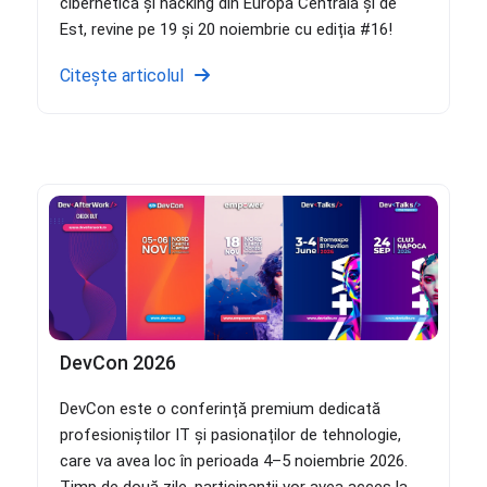
cibernetică și hacking din Europa Centrală și de
Est, revine pe 19 și 20 noiembrie cu ediția #16!
Citește articolul
DevCon 2026
DevCon este o conferință premium dedicată
profesioniștilor IT și pasionaților de tehnologie,
care va avea loc în perioada 4–5 noiembrie 2026.
Timp de două zile, participanții vor avea acces la