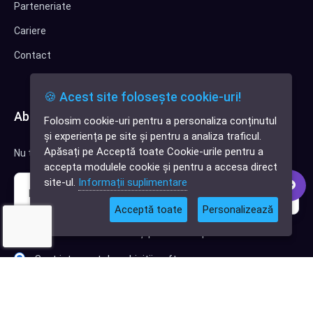
Parteneriate
Cariere
Contact
🍪 Acest site folosește cookie-uri!
Abonează-te la newsletter
Folosim cookie-uri pentru a personaliza conținutul
✕
și experiența pe site și pentru a analiza traficul.
Cauți o aplicație
Apăsați pe Acceptă toate Cookie-urile pentru a
Nu trimitem spam, deci nu îți face griji.
software?
accepta modulele cookie și pentru a accesa direct
site-ul.
Informații suplimentare
Acceptă toate
Personalizează
Sunt interesat de clienți pentru compania mea IT
Sunt interesat de achiziții software
Abonează-te