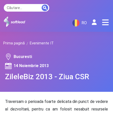
RO
Prima pagină
Evenimente IT
Bucuresti
14 Noiembrie 2013
ZileleBiz 2013 - Ziua CSR
Traversam o perioada foarte delicata din punct de vedere
al dezvoltarii, pentru ca am folosit nesabuit resursele