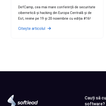
DefCamp, cea mai mare conferință de securitate
cibernetică și hacking din Europa Centrală și de
Est, revine pe 19 și 20 noiembrie cu ediția #16!
Citește articolul
Cauți să cu
software?