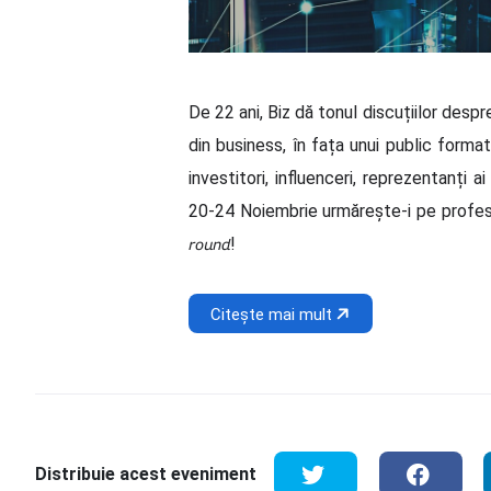
De 22 ani, Biz dă tonul discuțiilor despr
din business, în fața unui public format
investitori, influenceri, reprezentanți ai oficialităț
20-24 Noiembrie urmărește-i pe profesioniștii care scr
𝘳𝘰𝘶𝘯𝘥!
Citește mai mult
Distribuie acest eveniment