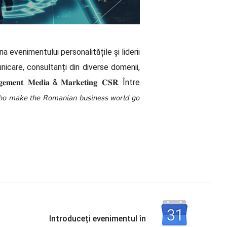
a evenimentului personalitățile și liderii
unicare, consultanți din diverse domenii,
𝐞𝐧𝐭. 𝐌𝐞𝐝𝐢𝐚 & 𝐌𝐚𝐫𝐤𝐞𝐭𝐢𝐧𝐠. 𝐂𝐒𝐑. Între
𝘩𝘦 𝘙𝘰𝘮𝘢𝘯𝘪𝘢𝘯 𝘣𝘶𝘴𝘪𝘯𝘦𝘴𝘴 𝘸𝘰𝘳𝘭𝘥 𝘨𝘰
Introduceți evenimentul în