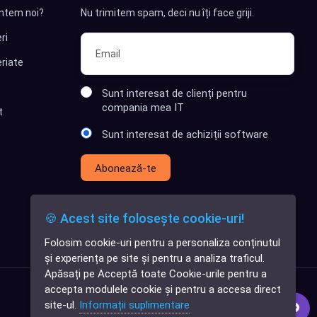
ntem noi?
Nu trimitem spam, deci nu îți face griji.
ri
riate
Sunt interesat de clienți pentru
compania mea IT
t
Sunt interesat de achiziții software
Abonează-te
🍪 Acest site folosește cookie-uri!
Folosim cookie-uri pentru a personaliza conținutul
✕
și experiența pe site și pentru a analiza traficul.
Cauți o aplicație
Apăsați pe Acceptă toate Cookie-urile pentru a
software?
accepta modulele cookie și pentru a accesa direct
site-ul.
Informații suplimentare