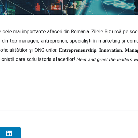
e cele mai importante afaceri din România. Zilele Biz urcă pe scen
 din top manageri, antreprenori, specialiști în marketing și com
ilor și ONG-urilor. 𝐄𝐧𝐭𝐫𝐞𝐩𝐫𝐞𝐧𝐞𝐮𝐫𝐬𝐡𝐢𝐩. 𝐈𝐧𝐧𝐨𝐯𝐚𝐭𝐢𝐨𝐧. 𝐌𝐚𝐧𝐚𝐠𝐞
iu istoria afacerilor! 𝘔𝘦𝘦𝘵 𝘢𝘯𝘥 𝘨𝘳𝘦𝘦𝘵 𝘵𝘩𝘦 𝘭𝘦𝘢𝘥𝘦𝘳𝘴 𝘸𝘩𝘰 𝘮𝘢𝘬𝘦 