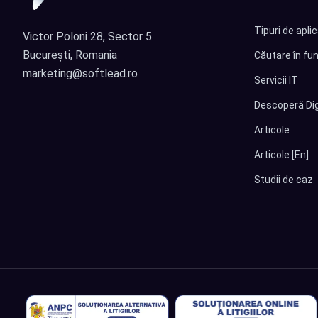
Tipuri de apli
Victor Poloni 28, Sector 5
București, Romania
Căutare în fun
marketing@softlead.ro
Servicii IT
Descoperă Dig
Articole
Articole [En]
Studii de caz