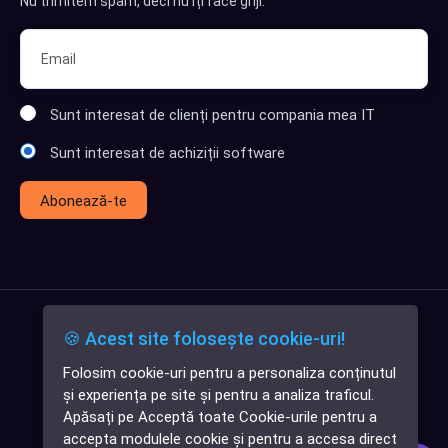
Nu trimitem spam, deci nu îți face griji.
Sunt interesat de clienți pentru compania mea IT
Sunt interesat de achiziții software
Abonează-te
🍪 Acest site folosește cookie-uri!
Folosim cookie-uri pentru a personaliza conținutul
✕
și experiența pe site și pentru a analiza traficul.
Cauți o aplicație
Apăsați pe Acceptă toate Cookie-urile pentru a
software?
accepta modulele cookie și pentru a accesa direct