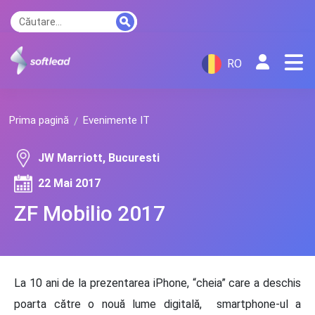
RO
Prima pagină
Evenimente IT
JW Marriott, Bucuresti
22 Mai 2017
ZF Mobilio 2017
La 10 ani de la prezentarea iPhone, “cheia” care a deschis
poarta către o nouă lume digitală, smartphone-ul a