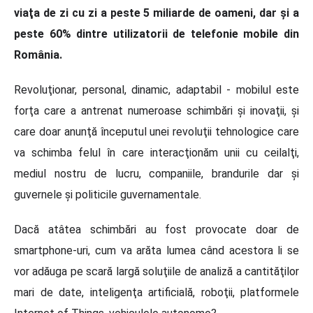
viaţa de zi cu zi a peste 5 miliarde de oameni, dar şi a
peste 60% dintre utilizatorii de telefonie mobile din
România.
Revoluţionar, personal, dinamic, adaptabil - mobilul este
forţa care a antrenat numeroase schimbări şi inovaţii, şi
care doar anunţă începutul unei revoluţii tehnologice care
va schimba felul în care interacţionăm unii cu ceilalţi,
mediul nostru de lucru, companiile, brandurile dar şi
guvernele şi politicile guvernamentale.
Dacă atâtea schimbări au fost provocate doar de
smartphone-uri, cum va arăta lumea când acestora li se
vor adăuga pe scară largă soluţiile de analiză a cantităţilor
mari de date, inteligenţa artificială, roboţii, platformele