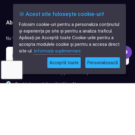
🍪 Acest site folosește cookie-uri!
Abonează-te la newsletter
Folosim cookie-uri pentru a personaliza conținutul
✕
și experiența pe site și pentru a analiza traficul.
Cauți o aplicație
Apăsați pe Acceptă toate Cookie-urile pentru a
Nu trimitem spam, deci nu îți face griji.
software?
accepta modulele cookie și pentru a accesa direct
site-ul.
Informații suplimentare
Acceptă toate
Personalizează
Sunt interesat de clienți pentru compania mea IT
Sunt interesat de achiziții software
Abonează-te