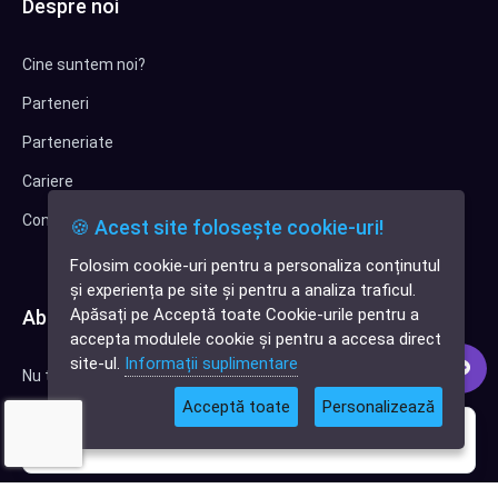
Despre noi
Cine suntem noi?
Parteneri
Parteneriate
Cariere
Contact
🍪 Acest site folosește cookie-uri!
Folosim cookie-uri pentru a personaliza conținutul
✕
și experiența pe site și pentru a analiza traficul.
Cauți o aplicație
Apăsați pe Acceptă toate Cookie-urile pentru a
Abonează-te la newsletter
software?
accepta modulele cookie și pentru a accesa direct
site-ul.
Informații suplimentare
Nu trimitem spam, deci nu îți face griji.
Acceptă toate
Personalizează