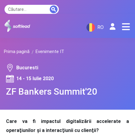
RO
Prima pagină
Evenimente IT
Bucuresti
14 - 15 Iulie 2020
ZF Bankers Summit'20
Care va fi impactul digitalizării accelerate a
operaţiunilor şi a interacţiunii cu clienţii?