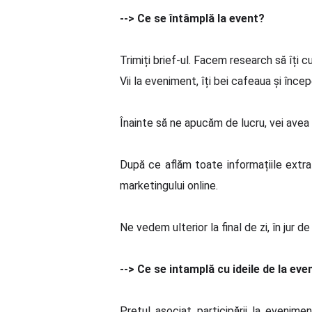
--> Ce se întâmplă la event?
Trimiți brief-ul. Facem research să îți 
Vii la eveniment, îți bei cafeaua și înc
Înainte să ne apucăm de lucru, vei avea o
După ce aflăm toate informațiile extr
marketingului online.
Ne vedem ulterior la final de zi, în jur 
--> Ce se intamplă cu ideile de la eve
Prețul asociat participării la evenimen