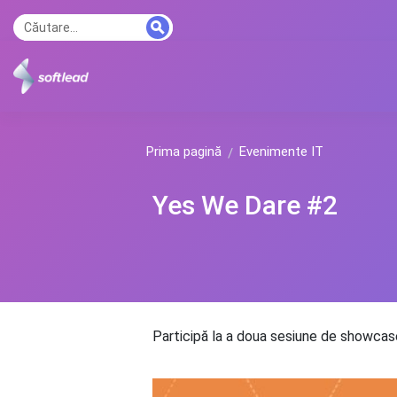
Prima pagină
Evenimente IT
Yes We Dare #2
Participă la a doua sesiune de showcase