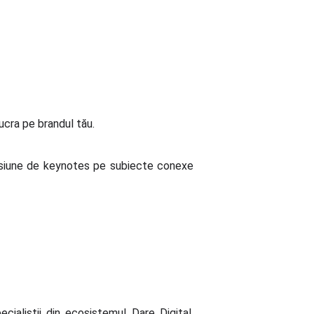
lucra pe brandul tău.
sesiune de keynotes pe subiecte conexe
ecialiștii din ecosistemul Dare Digital.