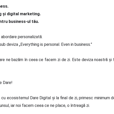
ness.
g și digital marketing.
ntru business-ul tău.
 abordare personalizată.
ub deviza „Everything is personal. Even in business.”
are ne bazăm în ceea ce facem zi de zi. Este deviza noastră și f
e Dare!
ă cu ecosistemul Dare Digital și la final de zi, primesc minimum d
unsul, iar noi facem ceea ce ne place, o întreagă zi.