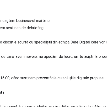
cunoaștem business-ul mai bine.
epem sesiunea de debriefing.
 discuție scurtă cu specialiștii din echipa Dare Digital care vor 
a de care avem nevoie, ne apucăm de lucru, iar tu asiști la o 
de 16:00, când susținem prezentările cu soluțiile digitale propuse.
nt?
t acoperă furnizarea ideilor și direcțiilor creative de către sp