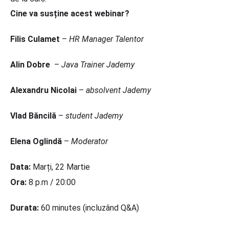
Cine va susține acest webinar?
Filis Culamet
–
HR Manager Talentor
Alin Dobre
–
Java Trainer Jademy
Alexandru Nicolai
–
absolvent Jademy
Vlad B
ăncilă
–
student Jademy
Elena Oglind
ă
–
Moderator
Data:
Marți, 22 Martie
Ora:
8 p.m / 20:00
Durata:
60 minutes (incluzând Q&A)