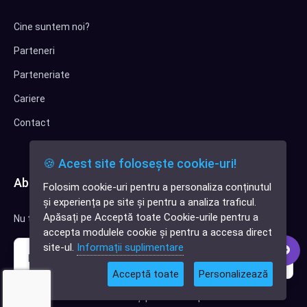
Cine suntem noi?
Parteneri
Parteneriate
Cariere
Contact
🍪 Acest site folosește cookie-uri!
Abonează-te la newsletter
Folosim cookie-uri pentru a personaliza conținutul
✕
și experiența pe site și pentru a analiza traficul.
Cauți o aplicație
Apăsați pe Acceptă toate Cookie-urile pentru a
Nu trimitem spam, deci nu îți face griji.
software?
accepta modulele cookie și pentru a accesa direct
site-ul.
Informații suplimentare
Acceptă toate
Personalizează
Sunt interesat de clienți pentru compania mea IT