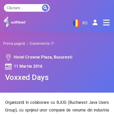
RO
Prima pagină
Evenimente IT
Hotel Crowne Plaza, Bucuresti
11 Martie 2016
Voxxed Days
Organizată în colaborare cu BJUG (Bucharest Java Users
Group), cu sprijinul unor companii de renume din industria