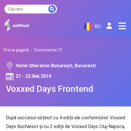
RO
Prima pagină
Evenimente IT
Hotel Sheraton București, Bucuresti
21 - 22 Mai 2019
Voxxed Days Frontend
După succesul obținut cu 4 ediții ale conferințelor Voxxed
Days Bucharest și cu 2 ediții de Voxxed Days Cluj-Napoca,