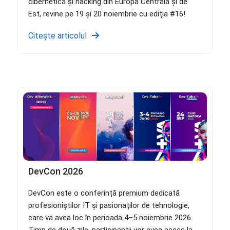
cibernetică și hacking din Europa Centrală și de
Est, revine pe 19 și 20 noiembrie cu ediția #16!
Citește articolul
DevCon 2026
DevCon este o conferință premium dedicată
profesioniștilor IT și pasionaților de tehnologie,
care va avea loc în perioada 4–5 noiembrie 2026.
Timp de două zile, participanții vor avea acces la