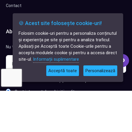
Contact
🍪 Acest site folosește cookie-uri!
Abonează-te la newsletter
Folosim cookie-uri pentru a personaliza conținutul
✕
și experiența pe site și pentru a analiza traficul.
Cauți o aplicație
Apăsați pe Acceptă toate Cookie-urile pentru a
Nu trimitem spam, deci nu îți face griji.
software?
accepta modulele cookie și pentru a accesa direct
site-ul.
Informații suplimentare
Acceptă toate
Personalizează
Sunt interesat de clienți pentru compania mea IT
Sunt interesat de achiziții software
Abonează-te