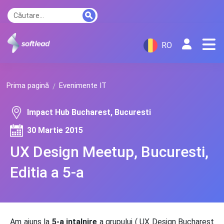
RO
Prima pagină
Evenimente IT
Impact Hub Bucharest, Bucuresti
30 Martie 2015
UX Design Meetup, Bucuresti,
Editia a 5-a
Am ajuns la
5-a intalnire
a grupului ( UX Design Bucharest