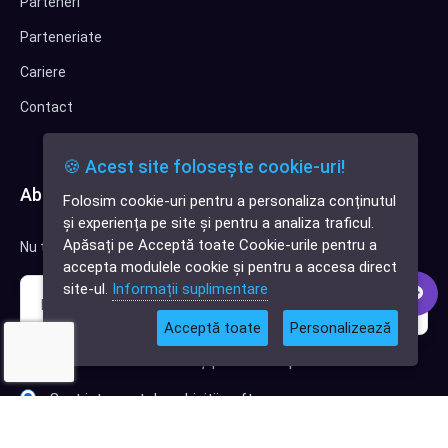
Parteneri
Parteneriate
Cariere
Contact
🍪 Acest site folosește cookie-uri!
Abonează-te la newsletter
Folosim cookie-uri pentru a personaliza conținutul
✕
și experiența pe site și pentru a analiza traficul.
Cauți o aplicație
Apăsați pe Acceptă toate Cookie-urile pentru a
Nu trimitem spam, deci nu îți face griji.
software?
accepta modulele cookie și pentru a accesa direct
site-ul.
Informații suplimentare
Acceptă toate
Personalizează
Sunt interesat de clienți pentru compania mea IT
Sunt interesat de achiziții software
Abonează-te