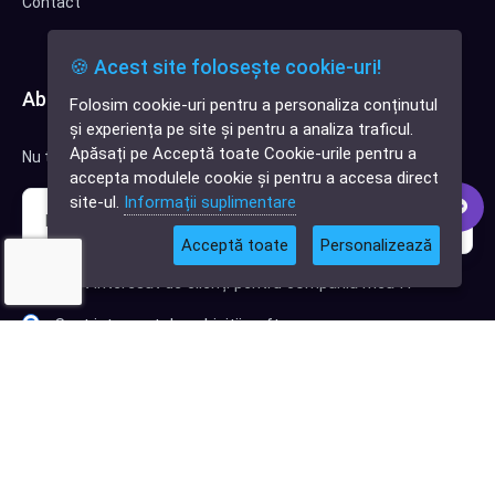
Contact
🍪 Acest site folosește cookie-uri!
Abonează-te la newsletter
Folosim cookie-uri pentru a personaliza conținutul
✕
și experiența pe site și pentru a analiza traficul.
Cauți o aplicație
Apăsați pe Acceptă toate Cookie-urile pentru a
Nu trimitem spam, deci nu îți face griji.
software?
accepta modulele cookie și pentru a accesa direct
site-ul.
Informații suplimentare
Acceptă toate
Personalizează
Sunt interesat de clienți pentru compania mea IT
Sunt interesat de achiziții software
Abonează-te