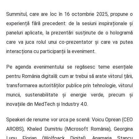
Summitul, care are loc în 16 octombrie 2025, propune o
experiență fără precedent: de la sesiuni inspiraționale și
paneluri aplicate, la prezentări susținute de o hologramă
care va juca rolul unui co-prezentator și care va putea
interacționa cu participanții la eveniment.
Pe agenda evenimentului se regăsesc teme esențiale
pentru România digitală: cum ar trebui să arate viitorul țării,
transformarea autorităților publice prin tehnologie, viitorul
muncii, sustenabilitate și energie verde, precum și
inovațiile din MedTech și Industry 4.0.
Speakeri de renume vor urca pe scenă: Voicu Oprean (CEO
AROBS), Khaled Dumitriu (Microsoft România), Georgina
Lupu Florian (Wolfpack Digital), Anamaria Stancu