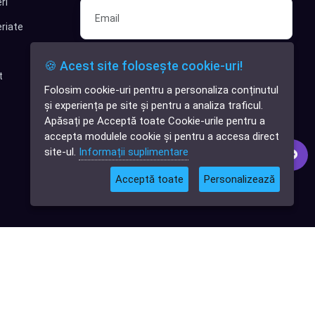
ri
riate
Sunt interesat de clienți pentru
🍪 Acest site folosește cookie-uri!
compania mea IT
t
Folosim cookie-uri pentru a personaliza conținutul
✕
Sunt interesat de achiziții software
și experiența pe site și pentru a analiza traficul.
Cauți o aplicație
Apăsați pe Acceptă toate Cookie-urile pentru a
software?
Abonează-te
accepta modulele cookie și pentru a accesa direct
site-ul.
Informații suplimentare
Acceptă toate
Personalizează