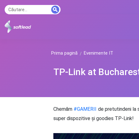
Prima pagină
Evenimente IT
TP-Link at Buchare
Chemăm
#GAMERII
de pretutindeni la
super dispozitive și goodies TP-Link!