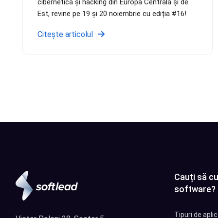
cibernetică și hacking din Europa Centrală și de
Est, revine pe 19 și 20 noiembrie cu ediția #16!
Citește articolul
Cauți să cu
software?
Tipuri de apli