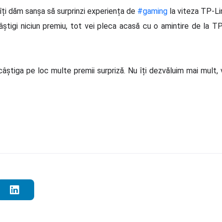
îți dăm sanșa să surprinzi experiența de
#gaming
la viteza TP-Lin
știgi niciun premiu, tot vei pleca acasă cu o amintire de la T
câștiga pe loc multe premii surpriză. Nu îți dezvăluim mai mult,