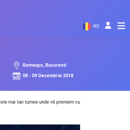
RO
Romexpo, Bucuresti
08 - 09 Decembrie 2018
cele mai tari turnee unde vă premiem cu