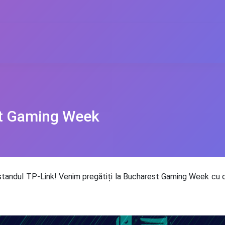
st Gaming Week
 standul TP-Link! Venim pregătiți la Bucharest Gaming Week cu 