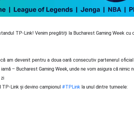
 standul TP-Link! Venim pregătiți la Bucharest Gaming Week cu 
ă am devenit pentru a doua oară consecutiv partenerul oficial 
iarnă – Bucharest Gaming Week, unde ne vom asigura că nimic nu 
zi
ul TP-Link și devino campionul
#TPLink
la unul dintre turneele: