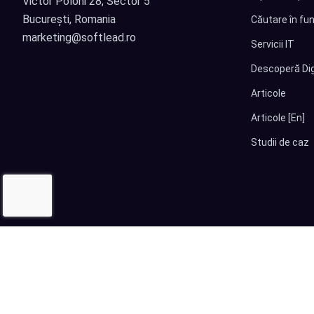
Victor Poloni 28, Sector 5
București, Romania
Căutare în fun
marketing@softlead.ro
Servicii IT
Descoperă Dig
Articole
Articole [En]
Studii de caz