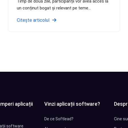
Timp de două zile, participanții vor avea acces la
un conținut bogat și relevant pe teme...
Citește articolul
mperi aplicații
Vinzi aplicații software?
Despr
De ce Softlead?
Cine su
cații software