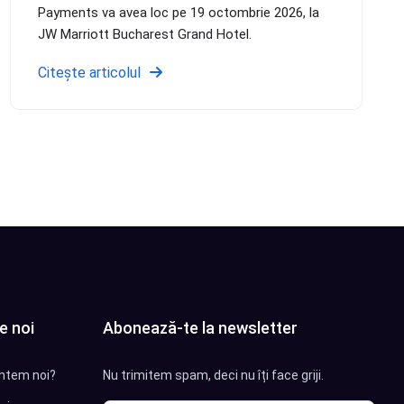
Payments va avea loc pe 19 octombrie 2026, la
JW Marriott Bucharest Grand Hotel.
Citește articolul
e noi
Abonează-te la newsletter
ntem noi?
Nu trimitem spam, deci nu îți face griji.